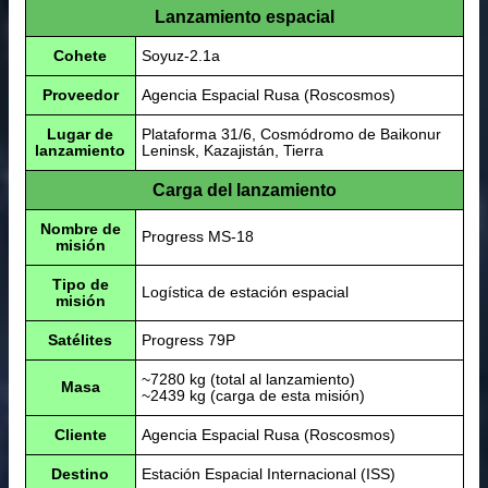
Lanzamiento espacial
Cohete
Soyuz-2.1a
Proveedor
Agencia Espacial Rusa (Roscosmos)
Lugar de
Plataforma 31/6, Cosmódromo de Baikonur
lanzamiento
Leninsk, Kazajistán, Tierra
Carga del lanzamiento
Nombre de
Progress MS-18
misión
Tipo de
Logística de estación espacial
misión
Satélites
Progress 79P
~7280 kg (total al lanzamiento)
Masa
~2439 kg (carga de esta misión)
Cliente
Agencia Espacial Rusa (Roscosmos)
Destino
Estación Espacial Internacional (ISS)