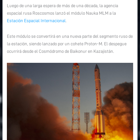
Luego de una larga espera de más de una década, la agencia
|
espacial rusa Roscosmos lanzó el módulo Nauka MLM a la
Nauka
Estación Espacial Internacional
.
MLM
Este módulo se convertirá en una nueva parte del segmento ruso de
la estación, siendo lanzado por un cohete Proton-M. El despegue
ocurrirá desde el Cosmódromo de Baikonur en Kazajistán.