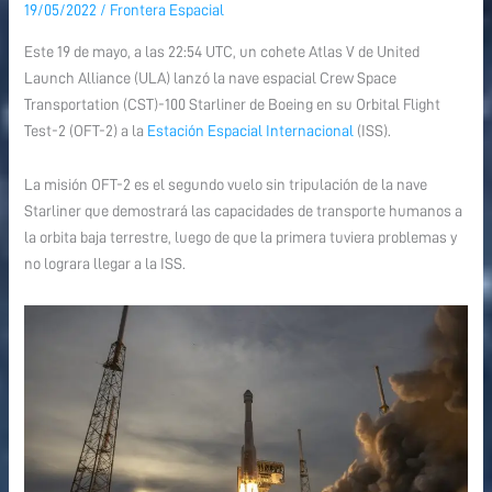
19/05/2022
/
Frontera Espacial
ÉXITO
ÉXITO
la
la
Este 19 de mayo, a las 22:54 UTC, un cohete Atlas V de United
nave
nave
Launch Alliance (ULA) lanzó la nave espacial Crew Space
Starliner
Starliner
Transportation (CST)-100 Starliner de Boeing en su Orbital Flight
OFT-
OFT-
Test-2 (OFT-2) a la
Estación Espacial Internacional
(ISS).
2
2
a
a
La misión OFT-2 es el segundo vuelo sin tripulación de la nave
la
la
Starliner que demostrará las capacidades de transporte humanos a
ISS
ISS
la orbita baja terrestre, luego de que la primera tuviera problemas y
no lograra llegar a la ISS.