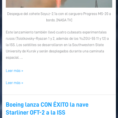
Despegue del cohete Soyuz-2.1a con el carguero Progress MS-20 a
bordo. [NASA TV]
Este lanzamiento también llevó cuatro cubesats experimentales
rusos (Tsiolkovsky-Ryazan 1 y 2, además de los YuZGU-55 11 y 12) a
la ISS. Los satélites se desarrollaron en la Southwestern State
University de Kursk y serán desplegados durante una caminata
espacial. …
Leer más »
Leer más »
Boeing lanza CON ÉXITO la nave
Boeing
Boeing
lanza
lanza
Starliner OFT-2 a la ISS
CON
CON