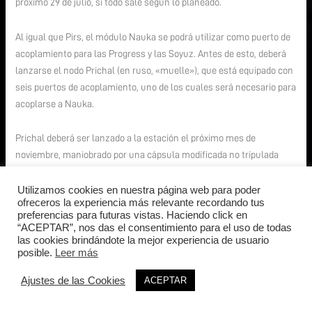
próximo 29 de julio, si todo sale según lo planeado.
Al igual que Pirs, el módulo Nauka se podrá utilizar como puerto de
acoplamiento para las Progress y las Soyuz. Antes de esto, deberá
lanzarse el nodo Prichal (en ruso, «muelle»), que está equipado con
seis puertos de acoplamiento, uno de los cuales será necesario para
acoplarse a Nauka.
Prichal deberá ser lanzado a la estación el próximo mes de
noviembre, maniobrado por una cápsula modificada no tripulada
Progress M-UM.
Utilizamos cookies en nuestra página web para poder
ofreceros la experiencia más relevante recordando tus
preferencias para futuras vistas. Haciendo click en
“ACEPTAR”, nos das el consentimiento para el uso de todas
Animación y ficha de lanzamiento
las cookies brindándote la mejor experiencia de usuario
posible.
Leer más
A continuación, un
vídeo
realizado por nuestro colaborador Mario
Acosta, destacando el lanzamiento y acoplamiento de Nauka a la
Ajustes de las Cookies
ACEPTAR
ISS: