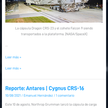
La cápsula Dragon CRS-23 y el cohete Falcon 9 siendo
transportados a la plataforma. [NASA/SpaceX]
…
Leer más »
Leer más »
Reporte: Antares | Cygnus CRS-16
Reporte:
Reporte:
Antares
Antares
10/08/2021
/
Emanuel Hernández
/
1 comentario
|
|
Este 10 de agosto, Northrop Grumman lanzó la cápsula de carga
Cygnus
Cygnus