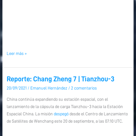
Leer más »
Reporte: Chang Zheng 7 | Tianzhou-3
Reporte:
Reporte:
Chang
Chang
20/09/2021
/
Emanuel Hernández
/
2 comentarios
Zheng
Zheng
China continúa expandiendo su estación espacial, con el
7
7
lanzamiento de la cápsula de carga Tianzhou-3 hacia la Estación
|
|
Espacial China. La misión
despegó
desde el Centro de Lanzamiento
Tianzhou-
Tianzhou-
de Satélites de Wenchang este 20 de septiembre, a las 07:10 UTC.
3
3