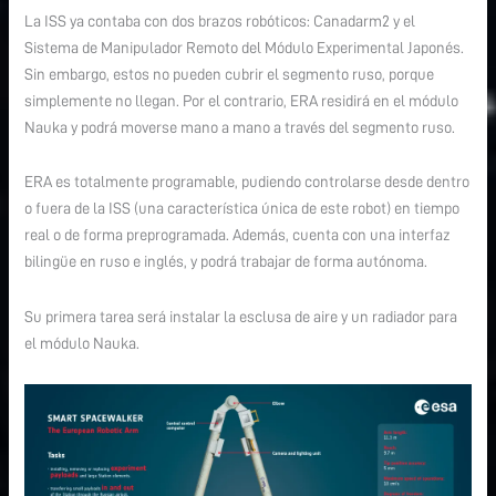
La ISS ya contaba con dos brazos robóticos: Canadarm2 y el
Sistema de Manipulador Remoto del Módulo Experimental Japonés.
Sin embargo, estos no pueden cubrir el segmento ruso, porque
simplemente no llegan. Por el contrario, ERA residirá en el módulo
Nauka y podrá moverse mano a mano a través del segmento ruso.
ERA es totalmente programable, pudiendo controlarse desde dentro
o fuera de la ISS (una característica única de este robot) en tiempo
real o de forma preprogramada. Además, cuenta con una interfaz
bilingüe en ruso e inglés, y podrá trabajar de forma autónoma.
Su primera tarea será instalar la esclusa de aire y un radiador para
el módulo Nauka.