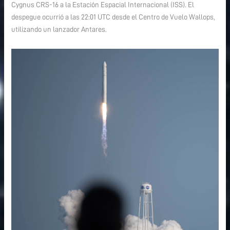
Cygnus CRS-16 a la Estación Espacial Internacional (ISS). El
CRS-
CRS-
despegue ocurrió a las 22:01 UTC desde el Centro de Vuelo Wallops,
16
16
utilizando un lanzador Antares.