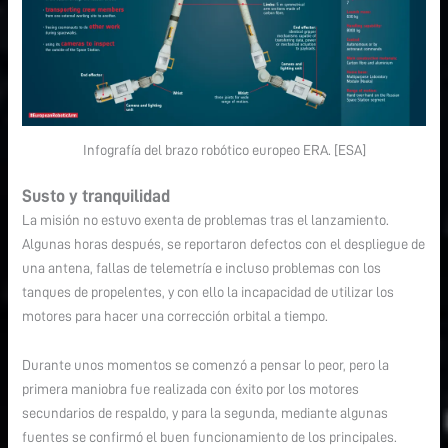
Infografía del brazo robótico europeo ERA. [ESA]
Susto y tranquilidad
La misión no estuvo exenta de problemas tras el lanzamiento.
Algunas horas después, se reportaron defectos con el despliegue de
una antena, fallas de telemetría e incluso problemas con los
tanques de propelentes, y con ello la incapacidad de utilizar los
motores para hacer una corrección orbital a tiempo.
Durante unos momentos se comenzó a pensar lo peor, pero la
primera maniobra fue realizada con éxito por los motores
secundarios de respaldo, y para la segunda, mediante algunas
fuentes se confirmó el buen funcionamiento de los principales.