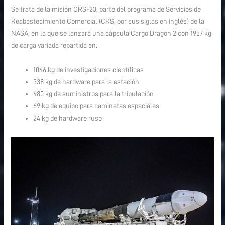
Se trata de la misión CRS-23, parte del programa de Servicios de
Reabastecimiento Comercial (CRS, por sus siglas en inglés) de la
NASA, en la que se lanzará una cápsula Cargo Dragon 2 con 1957 kg
de carga variada repartida en:
1046 kg de investigaciones científicas
338 kg de hardware para la estación
480 kg de suministros para la tripulación
69 kg de equipo para caminatas espaciales
24 kg de hardware ruso