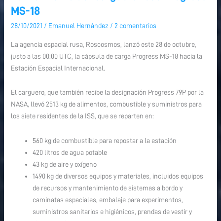
del
MS-18
carguero
28/10/2021
/
Emanuel Hernández
/
2 comentarios
ruso
Progress
La agencia espacial rusa, Roscosmos, lanzó este 28 de octubre,
MS-
justo a las 00:00 UTC, la cápsula de carga Progress MS-18 hacia la
18
Estación Espacial Internacional.
El carguero, que también recibe la designación Progress 79P por la
NASA, llevó 2513 kg de alimentos, combustible y suministros para
los siete residentes de la ISS, que se reparten en:
560 kg de combustible para repostar a la estación
420 litros de agua potable
43 kg de aire y oxígeno
1490 kg de diversos equipos y materiales, incluidos equipos
de recursos y mantenimiento de sistemas a bordo y
caminatas espaciales, embalaje para experimentos,
suministros sanitarios e higiénicos, prendas de vestir y