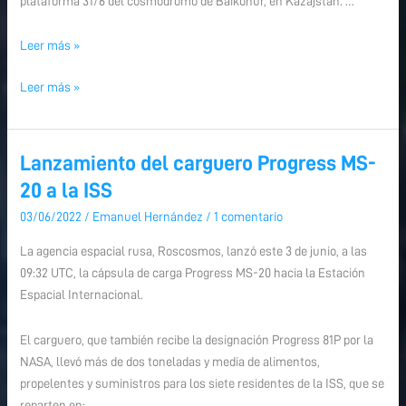
plataforma 31/6 del cosmódromo de Baikonur, en Kazajstán. …
Leer más »
Leer más »
Lanzamiento del carguero Progress MS-
Lanzamiento
Lanzamiento
del
del
20 a la ISS
carguero
carguero
03/06/2022
/
Emanuel Hernández
/
1 comentario
Progress
Progress
MS-
MS-
La agencia espacial rusa, Roscosmos, lanzó este 3 de junio, a las
20
20
09:32 UTC, la cápsula de carga Progress MS-20 hacia la Estación
a
a
Espacial Internacional.
la
la
ISS
ISS
El carguero, que también recibe la designación Progress 81P por la
NASA, llevó más de dos toneladas y media de alimentos,
propelentes y suministros para los siete residentes de la ISS, que se
reparten en: