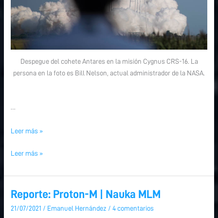
Despegue del cohete Antares en la misión Cygnus CRS-16. La
persona en la foto es Bill Nelson, actual administrador de la NASA.
…
Leer más »
Leer más »
Reporte: Proton-M | Nauka MLM
Reporte:
Proton-
21/07/2021
/
Emanuel Hernández
/
4 comentarios
M