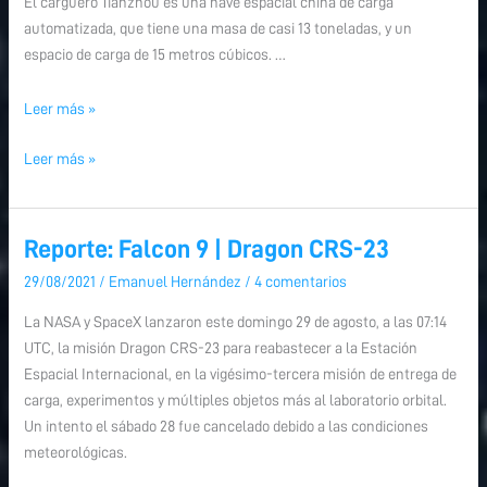
El carguero Tianzhou es una nave espacial china de carga
automatizada, que tiene una masa de casi 13 toneladas, y un
espacio de carga de 15 metros cúbicos. …
Leer más »
Leer más »
Reporte: Falcon 9 | Dragon CRS-23
Reporte:
Reporte:
Falcon
Falcon
29/08/2021
/
Emanuel Hernández
/
4 comentarios
9
9
La NASA y SpaceX lanzaron este domingo 29 de agosto, a las 07:14
|
|
UTC, la misión Dragon CRS-23 para reabastecer a la Estación
Dragon
Dragon
Espacial Internacional, en la vigésimo-tercera misión de entrega de
CRS-
CRS-
carga, experimentos y múltiples objetos más al laboratorio orbital.
23
23
Un intento el sábado 28 fue cancelado debido a las condiciones
meteorológicas.