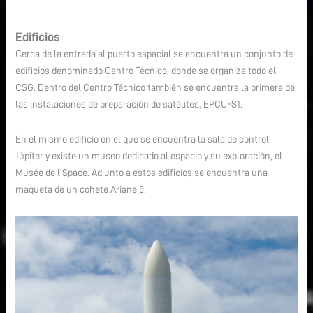
Edificios
Cerca de la entrada al puerto espacial se encuentra un conjunto de
edificios denominado Centro Técnico, donde se organiza todo el
CSG. Dentro del Centro Técnico también se encuentra la primera de
las instalaciones de preparación de satélites, EPCU-S1.
En el mismo edificio en el que se encuentra la sala de control
Júpiter y existe un museo dedicado al espacio y su exploración, el
Musée de l’Space. Adjunto a estos edificios se encuentra una
maqueta de un cohete Ariane 5.