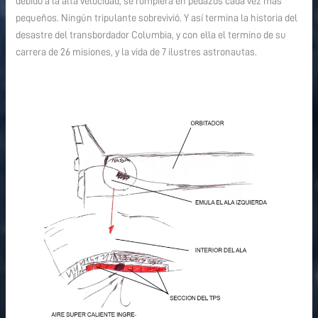
debido a la alta velocidad, se rompiera en pedazos cada vez más
pequeños. Ningún tripulante sobrevivió. Y así termina la historia del
desastre del transbordador Columbia, y con ella el termino de su
carrera de 26 misiones, y la vida de 7 ilustres astronautas.