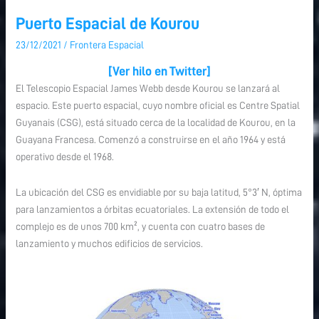
Puerto Espacial de Kourou
Puerto
Espacial
23/12/2021
/
Frontera Espacial
de
[Ver hilo en Twitter]
Kourou
El Telescopio Espacial James Webb desde Kourou
se lanzará al
espacio. Este puerto espacial, cuyo nombre oficial es Centre Spatial
Guyanais (CSG), está situado cerca de la localidad de Kourou, en la
Guayana Francesa. Comenzó a construirse en el año 1964 y está
operativo desde el 1968.
La ubicación del CSG es envidiable por su baja latitud, 5°3′ N, óptima
para lanzamientos a órbitas ecuatoriales. La extensión de todo el
complejo es de unos 700 km², y cuenta con cuatro bases de
lanzamiento y muchos edificios de servicios.