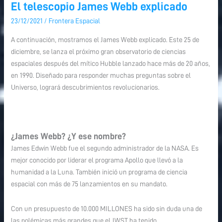
El telescopio James Webb explicado
El
telescopio
23/12/2021
/
Frontera Espacial
James
A continuación, mostramos el James Webb explicado. Este 25 de
Webb
diciembre, se lanza el próximo gran observatorio de ciencias
explicado
espaciales después del mítico Hubble lanzado hace más de 20 años,
en 1990. Diseñado para responder muchas preguntas sobre el
Universo, logrará descubrimientos revolucionarios.
¿James Webb? ¿Y ese nombre?
James Edwin Webb fue el segundo administrador de la NASA. Es
mejor conocido por liderar el programa Apollo que llevó a la
humanidad a la Luna. También inició un programa de ciencia
espacial con más de 75 lanzamientos en su mandato.
Con un presupuesto de 10.000 MILLONES ha sido sin duda una de
las polémicas más grandes que el JWST ha tenido.