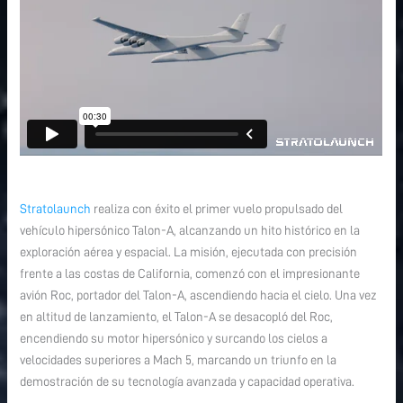
Stratolaunch
realiza con éxito el primer vuelo propulsado del
vehículo hipersónico Talon-A, alcanzando un hito histórico en la
exploración aérea y espacial. La misión, ejecutada con precisión
frente a las costas de California, comenzó con el impresionante
avión Roc, portador del Talon-A, ascendiendo hacia el cielo. Una vez
en altitud de lanzamiento, el Talon-A se desacopló del Roc,
encendiendo su motor hipersónico y surcando los cielos a
velocidades superiores a Mach 5, marcando un triunfo en la
demostración de su tecnología avanzada y capacidad operativa.