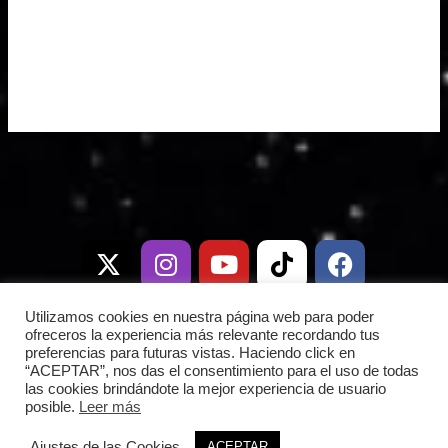
X
I
T
Y
W
T
D
F
-
n
e
o
h
i
i
a
t
s
l
u
a
k
s
c
w
t
e
t
t
t
c
e
i
a
g
u
s
o
o
b
Utilizamos cookies en nuestra página web para poder
t
g
r
b
a
k
r
o
ofreceros la experiencia más relevante recordando tus
preferencias para futuras vistas. Haciendo click en
t
r
a
e
p
d
o
“ACEPTAR”, nos das el consentimiento para el uso de todas
e
a
m
p
k
las cookies brindándote la mejor experiencia de usuario
r
m
posible.
Leer más
Copyright © 2026 Frontera Espacial |
Ajustes de las Cookies
ACEPTAR