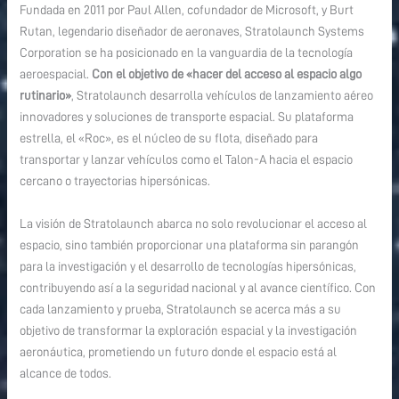
Fundada en 2011 por Paul Allen, cofundador de Microsoft, y Burt
Rutan, legendario diseñador de aeronaves, Stratolaunch Systems
Corporation se ha posicionado en la vanguardia de la tecnología
aeroespacial.
Con el objetivo de «hacer del acceso al espacio algo
rutinario»
, Stratolaunch desarrolla vehículos de lanzamiento aéreo
innovadores y soluciones de transporte espacial. Su plataforma
estrella, el «Roc», es el núcleo de su flota, diseñado para
transportar y lanzar vehículos como el Talon-A hacia el espacio
cercano o trayectorias hipersónicas.
La visión de Stratolaunch abarca no solo revolucionar el acceso al
espacio, sino también proporcionar una plataforma sin parangón
para la investigación y el desarrollo de tecnologías hipersónicas,
contribuyendo así a la seguridad nacional y al avance científico. Con
cada lanzamiento y prueba, Stratolaunch se acerca más a su
objetivo de transformar la exploración espacial y la investigación
aeronáutica, prometiendo un futuro donde el espacio está al
alcance de todos.