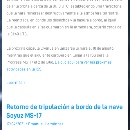
dejar la órbita a cerca de la 01:10 UTC, estableciendo una trayectoria
que la hará reingresar destructivamente a la atmósfera terrestre.
La reentrada, en donde los desechos y la basura a bordo, al igual
que la cápsula en sí se quemaron en la atmósfera, ocurrió cerca de
la 01:40 UTC.
La próxima cápsula Cygnus en lanzarse lo hará el 10 de agosto,
mientras que el siguiente carguero en llegar a la ISS será la
Progress MS-17 el 2 de julio.
Da clic aquí para ver las próximas
actividades en la ISS.
Leer más »
Retorno de tripulación a bordo de la nave
Retorno
de
Soyuz MS-17
tripulación
17/04/2021
/
Emanuel Hernández
a