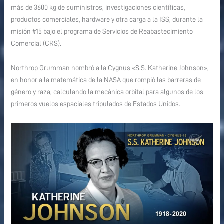
más de 3600 kg de suministros, investigaciones científicas,
productos comerciales, hardware y otra carga a la ISS, durante la
misión #15 bajo el programa de Servicios de Reabastecimiento
Comercial (CRS).
Northrop Grumman nombró a la Cygnus «S.S. Katherine Johnson»,
en honor a la matemática de la NASA que rompió las barreras de
género y raza, calculando la mecánica orbital para algunos de los
primeros vuelos espaciales tripulados de Estados Unidos.