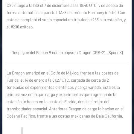
SpaceX/NASA
C208 llegó a la ISS el 7 de diciembre a las 18:40 UTC, y se acopló de
forma automática al puerto IDA-3 del módulo Harmony (nádir). Con
esto se completó el vuelo espacial no tripulado #235 a la estación, y
el #230 exitoso.
Despegue del Falcon 9 con la cápsula Dragon CRS-21. [SpaceX]
La Dragon amerizó en el Golfo de México, frente a las costas de
Florida, el 14 de enero a la 01:27 UTC, cargada de cerca de 2
toneladas de experimentos científicos y carga variada. Esta es la
primera vez en la que carga y experimentos que regresan de la
estación lo hacen en la costa de Florida, desde el retiro del
transbordador espacial. Anteriores Dragon de carga lo hacían en el
Océano Pacífico, frente a las costas mexicanas de Baja California.