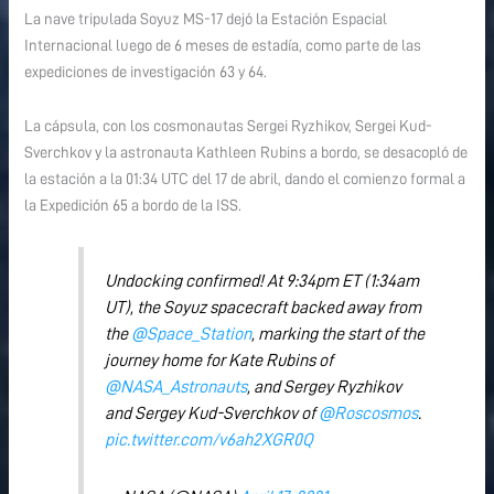
bordo
La nave tripulada Soyuz MS-17 dejó la Estación Espacial
de
Internacional luego de 6 meses de estadía, como parte de las
la
expediciones de investigación 63 y 64.
nave
Soyuz
La cápsula, con los cosmonautas Sergei Ryzhikov, Sergei Kud-
MS-
Sverchkov y la astronauta Kathleen Rubins a bordo, se desacopló de
17
la estación a la 01:34 UTC del 17 de abril, dando el comienzo formal a
la Expedición 65 a bordo de la ISS.
Undocking confirmed! At 9:34pm ET (1:34am
UT), the Soyuz spacecraft backed away from
the
@Space_Station
, marking the start of the
journey home for Kate Rubins of
@NASA_Astronauts
, and Sergey Ryzhikov
and Sergey Kud-Sverchkov of
@Roscosmos
.
pic.twitter.com/v6ah2XGR0Q