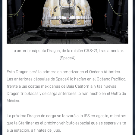
La anterior cápsula Dragon, de la misión CRS-21, tras amerizar.
[SpaceX]
Esta Dragon será la primera en amerizar en el Océano Atlántico.
Las anteriores cápsulas de SpaceX lo hacían en el Océano Pacífico,
frente a las costas mexicanas de Baja California, y las nuevas
Dragon tripuladas y de carga anteriores lo han hecho en el Golfo de
México.
La próxima Dragon de carga se lanzará a la ISS en agosto, mientras
que la Starliner es el próximo vehículo espacial que se espera visite
a la estación, a finales de julio.