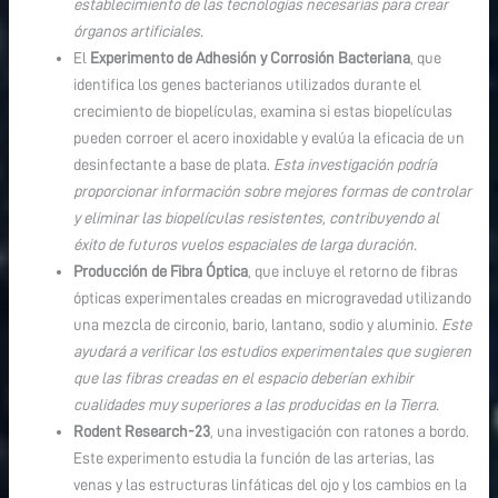
establecimiento de las tecnologías necesarias para crear
órganos artificiales.
El
Experimento de Adhesión y Corrosión Bacteriana
, que
identifica los genes bacterianos utilizados durante el
crecimiento de biopelículas, examina si estas biopelículas
pueden corroer el acero inoxidable y evalúa la eficacia de un
desinfectante a base de plata.
Esta investigación podría
proporcionar información sobre mejores formas de controlar
y eliminar las biopelículas resistentes, contribuyendo al
éxito de futuros vuelos espaciales de larga duración.
Producción de Fibra Óptica
, que incluye el retorno de fibras
ópticas experimentales creadas en microgravedad utilizando
una mezcla de circonio, bario, lantano, sodio y aluminio.
Este
ayudará a verificar los estudios experimentales que sugieren
que las fibras creadas en el espacio deberían exhibir
cualidades muy superiores a las producidas en la Tierra.
Rodent Research-23
, una investigación con ratones a bordo.
Este experimento estudia la función de las arterias, las
venas y las estructuras linfáticas del ojo y los cambios en la