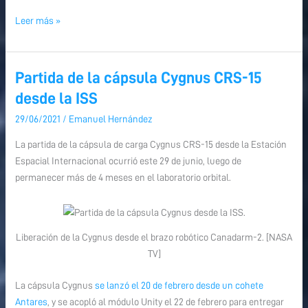
Leer más »
Partida de la cápsula Cygnus CRS-15
Partida
de
desde la ISS
la
29/06/2021
/
Emanuel Hernández
cápsula
Cygnus
La partida de la cápsula de carga Cygnus CRS-15 desde la Estación
CRS-
Espacial Internacional ocurrió este 29 de junio, luego de
15
permanecer más de 4 meses en el laboratorio orbital.
desde
la
ISS
Liberación de la Cygnus desde el brazo robótico Canadarm-2. [NASA
TV]
La cápsula Cygnus
se lanzó el 20 de febrero desde un cohete
Antares
, y se acopló al módulo Unity el 22 de febrero para entregar