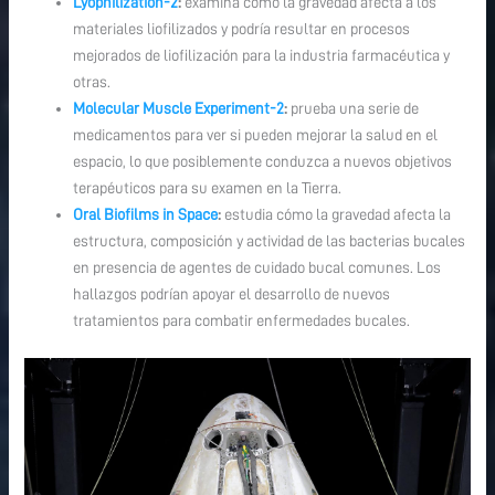
Lyophilization-2
:
examina cómo la gravedad afecta a los
materiales liofilizados y podría resultar en procesos
mejorados de liofilización para la industria farmacéutica y
otras.
Molecular Muscle Experiment-2
:
prueba una serie de
medicamentos para ver si pueden mejorar la salud en el
espacio, lo que posiblemente conduzca a nuevos objetivos
terapéuticos para su examen en la Tierra.
Oral Biofilms in Space
:
estudia cómo la gravedad afecta la
estructura, composición y actividad de las bacterias bucales
en presencia de agentes de cuidado bucal comunes. Los
hallazgos podrían apoyar el desarrollo de nuevos
tratamientos para combatir enfermedades bucales.