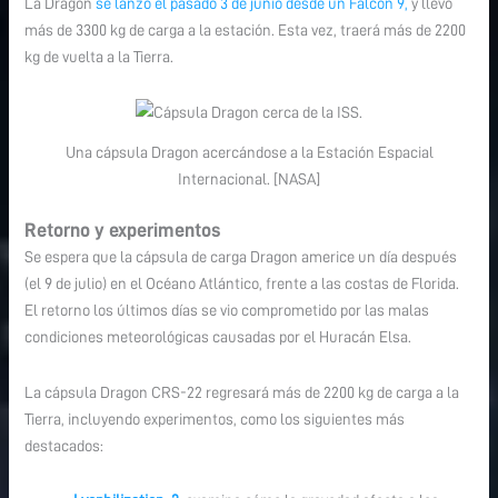
La Dragon
se lanzó el pasado 3 de junio desde un Falcon 9,
y llevó
la
más de 3300 kg de carga a la estación. Esta vez, traerá más de 2200
ISS
kg de vuelta a la Tierra.
Una cápsula Dragon acercándose a la Estación Espacial
Internacional. [NASA]
Retorno y experimentos
Se espera que la cápsula de carga Dragon americe un día después
(el 9 de julio) en el Océano Atlántico, frente a las costas de Florida.
El retorno los últimos días se vio comprometido por las malas
condiciones meteorológicas causadas por el Huracán Elsa.
La cápsula Dragon CRS-22 regresará más de 2200 kg de carga a la
Tierra, incluyendo experimentos, como los siguientes más
destacados: