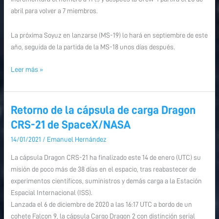
abril para volver a 7 miembros.
La próxima Soyuz en lanzarse (MS-19) lo hará en septiembre de este
año, seguida de la partida de la MS-18 unos días después.
Leer más »
Retorno de la cápsula de carga Dragon
Retorno
de
CRS-21 de SpaceX/NASA
la
14/01/2021
/
Emanuel Hernández
cápsula
de
La cápsula Dragon CRS-21 ha finalizado este 14 de enero (UTC) su
carga
misión de poco más de 38 días en el espacio, tras reabastecer de
Dragon
experimentos científicos, suministros y demás carga a la Estación
CRS-
Espacial Internacional (ISS).
21
Lanzada el 6 de diciembre de 2020 a las 16:17 UTC a bordo de un
de
cohete Falcon 9, la cápsula Cargo Dragon 2 con distinción serial