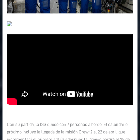
Con su partida, la ISS quedó con 7 personas a bordo. El calendario
próximo incluye la llegada de la misión Crew-2 el 22 de abril, que
incrementará el número a 11 (!) y después la Crew-1 partirá el 28 de