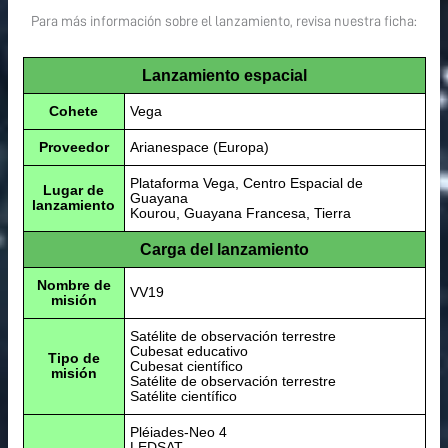
Para más información sobre el lanzamiento, revisa nuestra ficha:
Lanzamiento espacial
Cohete
Vega
Proveedor
Arianespace (Europa)
Plataforma Vega, Centro Espacial de
Lugar de
Guayana
lanzamiento
Kourou, Guayana Francesa, Tierra
Carga del lanzamiento
Nombre de
VV19
misión
Satélite de observación terrestre
Cubesat educativo
Tipo de
Cubesat científico
misión
Satélite de observación terrestre
Satélite científico
Pléiades-Neo 4
LEDSAT