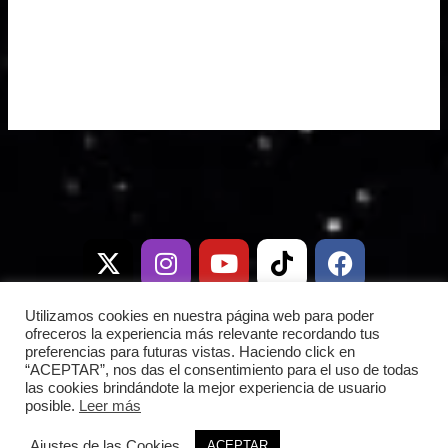
X
I
T
Y
W
T
D
F
-
n
e
o
h
i
i
a
t
s
l
u
a
k
s
c
w
t
e
t
t
t
c
e
i
a
g
u
s
o
o
b
Utilizamos cookies en nuestra página web para poder
t
g
r
b
a
k
r
o
ofreceros la experiencia más relevante recordando tus
preferencias para futuras vistas. Haciendo click en
t
r
a
e
p
d
o
“ACEPTAR”, nos das el consentimiento para el uso de todas
e
a
m
p
k
las cookies brindándote la mejor experiencia de usuario
r
m
posible.
Leer más
Copyright © 2026 Frontera Espacial |
Ajustes de las Cookies
ACEPTAR