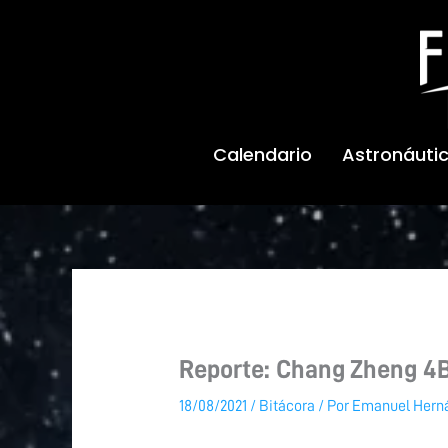
Ir
al
contenido
Calendario
Astronáuti
Reporte: Chang Zheng 4B 
18/08/2021
/
Bitácora
/ Por
Emanuel Hern