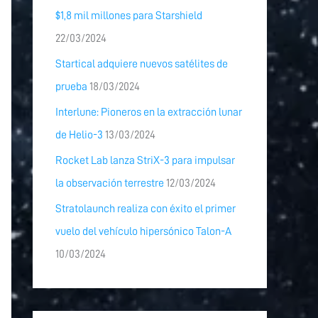
$1,8 mil millones para Starshield
22/03/2024
Startical adquiere nuevos satélites de
prueba
18/03/2024
Interlune: Pioneros en la extracción lunar
de Helio-3
13/03/2024
Rocket Lab lanza StriX-3 para impulsar
la observación terrestre
12/03/2024
Stratolaunch realiza con éxito el primer
vuelo del vehículo hipersónico Talon-A
10/03/2024