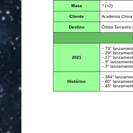
Masa
? (×2)
Cliente
Academia China 
Destino
Órbita Terrestre
– 79° lanzamient
– 29° lanzamien
2021
– 27° lanzamien
– 9° lanzamient
– 3° lanzamient
– 384° lanzamie
Histórico
– 80° lanzamien
– 43° lanzamien