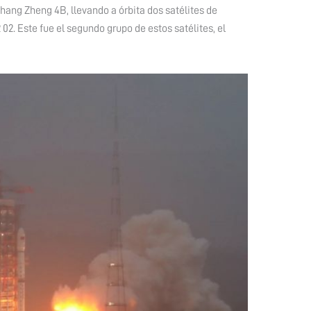
hang Zheng 4B, llevando a órbita dos satélites de
 02. Este fue el segundo grupo de estos satélites, el