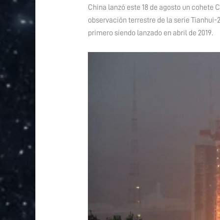
China lanzó este 18 de agosto un cohete C
observación terrestre de la serie Tianhui-2
primero siendo lanzado en abril de 2019.