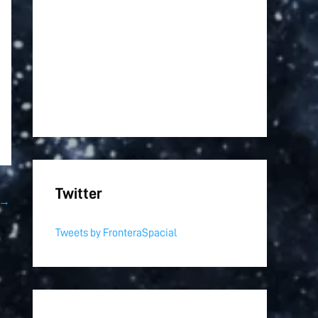
Twitter
→
Tweets by FronteraSpacial