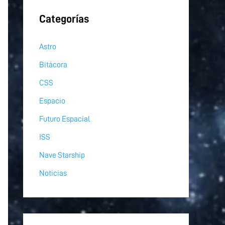
Categorías
Astro
Bitácora
CSS
Espacio
Futuro Espacial
ISS
Nave Starship
Noticias