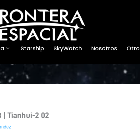
ca
Starship
SkyWatch
Nosotros
Otro
| Tianhui-2 02
ández