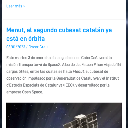
Leer más »
Menut, el segundo cubesat catalán ya
Menut,
Menut,
el
el
está en órbita
segundo
segundo
03/01/2023
/
Oscar Grau
cubesat
cubesat
catalán
catalán
Este martes 3 de enero ha despegado desde Cabo Cañaveral la
ya
ya
misión Transporter-6 de SpaceX. A bordo del Falcon 9 han viajado 114
está
está
cargas útiles, entre las cuales se halla
Menut
, el cubesat de
en
en
observación impulsado por la Generalitat de Catalunya y el Institut
órbita
órbita
d’Estudis Espacials de Catalunya (IEEC), y desarrollado por la
empresa Open Space.