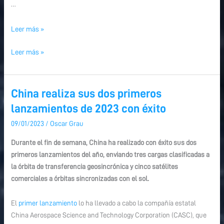
…
Leer más »
Leer más »
China realiza sus dos primeros
China
China
realiza
realiza
lanzamientos de 2023 con éxito
sus
sus
09/01/2023
/
Oscar Grau
dos
dos
primeros
primeros
Durante el fin de semana, China ha realizado con éxito sus dos
lanzamientos
lanzamientos
primeros lanzamientos del año, enviando tres cargas clasificadas a
de
de
la órbita de transferencia geosincrónica y cinco satélites
2023
2023
comerciales a órbitas sincronizadas con el sol.
con
con
éxito
éxito
El
primer lanzamiento
lo ha llevado a cabo la compañía estatal
China Aerospace Science and Technology Corporation (CASC), que