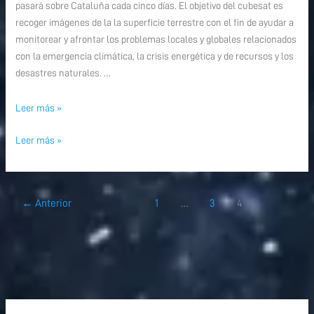
pasará sobre Cataluña cada cinco días. El objetivo del cubesat es
recoger imágenes de la la superficie terrestre con el fin de ayudar a
monitorear y afrontar los problemas locales y globales relacionados
con la emergencia climática, la crisis energética y de recursos y los
desastres naturales. …
Leer más »
Leer más »
←
Anterior
1
…
3
4