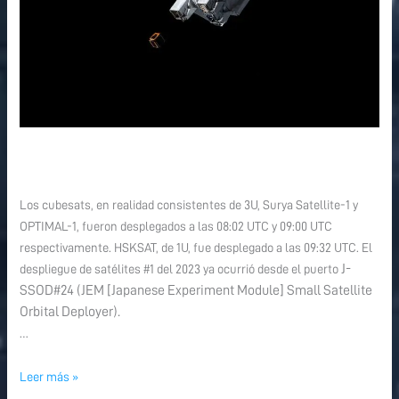
Los cubesats, en realidad consistentes de 3U, Surya Satellite-1 y
OPTIMAL-1, fueron desplegados a las 08:02 UTC y 09:00 UTC
respectivamente. HSKSAT, de 1U, fue desplegado a las 09:32 UTC. El
J-
despliegue de satélites #1 del 2023 ya ocurrió desde el puerto
SSOD#24 (JEM [Japanese Experiment Module] Small Satellite
Orbital Deployer).
…
Leer más »