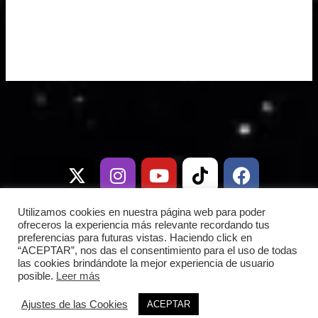
X
I
T
Y
W
T
D
F
-
n
e
o
h
i
i
a
t
s
l
u
a
k
s
c
w
t
e
t
t
t
c
e
i
a
g
u
s
o
o
b
Utilizamos cookies en nuestra página web para poder
t
g
r
b
a
k
r
o
ofreceros la experiencia más relevante recordando tus
preferencias para futuras vistas. Haciendo click en
t
r
a
e
p
d
o
“ACEPTAR”, nos das el consentimiento para el uso de todas
e
a
m
p
k
las cookies brindándote la mejor experiencia de usuario
posible.
Leer más
r
m
Copyright © 2026 Frontera Espacial |
Ajustes de las Cookies
ACEPTAR
|
Política de privacidad
|
fronteraespacial.com