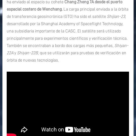
ha enviado al espacio su cohete
Chang Zheng 7A
desde el puerto
espacial costero de Wenchang.
La carga principal enviada a la órbita
de transferencia geosincrónica (GTO) ha sido el satélite
Shijian-23
,
desarrollado por la Shanghai Academy of Spaceflight Technology,
una subsidiaria importante de la CASC. El satélite será utilizado
principalmente para experimentos científicos y verificación técnica.
También se encontraban a bordo dos cargas más pequeñas,
Shiyan-
22A
y
Shiyan-22B
, que se utilizarán para pruebas de verificación en
órbita de nuevas tecnologías.