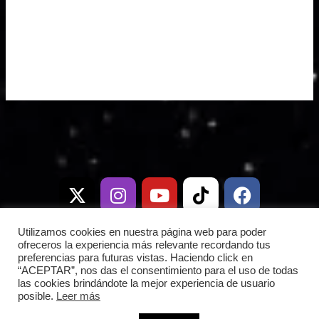
X
I
T
Y
W
T
D
F
-
n
e
o
h
i
i
a
t
s
l
u
a
k
s
c
w
t
e
t
t
t
c
e
i
a
g
u
s
o
o
b
Utilizamos cookies en nuestra página web para poder
t
g
r
b
a
k
r
o
ofreceros la experiencia más relevante recordando tus
preferencias para futuras vistas. Haciendo click en
t
r
a
e
p
d
o
“ACEPTAR”, nos das el consentimiento para el uso de todas
e
a
m
p
k
las cookies brindándote la mejor experiencia de usuario
posible.
Leer más
r
m
Copyright © 2026 Frontera Espacial |