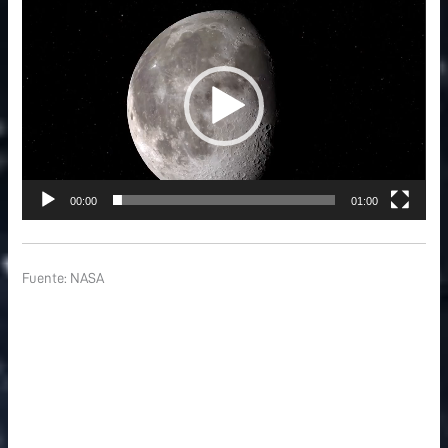
Reproductor
de
vídeo
00:00
01:00
Fuente: NASA