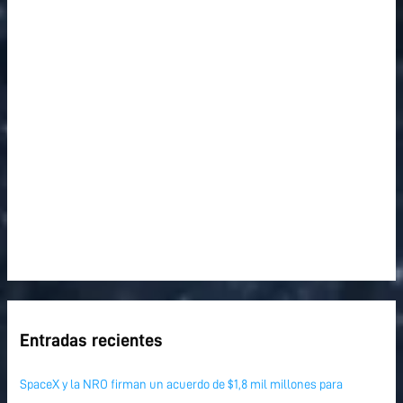
p
o
r
:
Entradas recientes
SpaceX y la NRO firman un acuerdo de $1,8 mil millones para