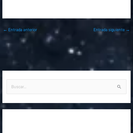
←
Entrada anterior
Entrada siguiente
→
B
u
s
c
a
r