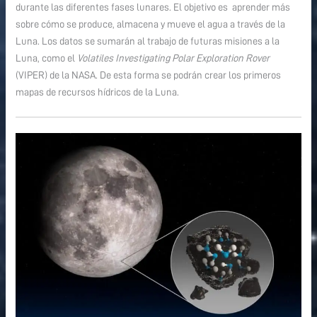
durante las diferentes fases lunares. El objetivo es aprender más
sobre cómo se produce, almacena y mueve el agua a través de la
Luna. Los datos se sumarán al trabajo de futuras misiones a la
Luna, como el
Volatiles Investigating Polar Exploration Rover
(VIPER) de la NASA. De esta forma se podrán crear los primeros
mapas de recursos hídricos de la Luna.