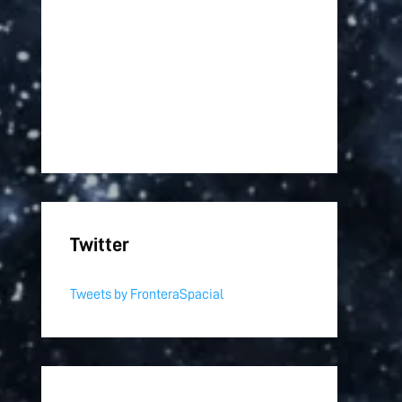
Twitter
Tweets by FronteraSpacial