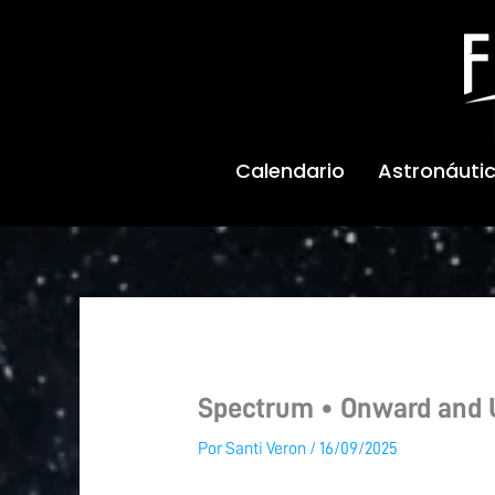
Ir
al
contenido
Calendario
Astronáuti
Spectrum • Onward and
Por
Santi Veron
/
16/09/2025