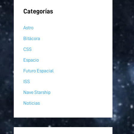
Categorías
Astro
Bitácora
CSS
Espacio
Futuro Espacial
ISS
Nave Starship
Noticias