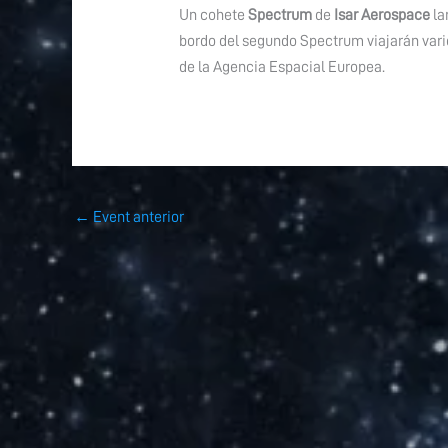
Un cohete
Spectrum
de
Isar Aerospace
la
bordo del segundo Spectrum viajarán vari
de la Agencia Espacial Europea.
←
Event anterior