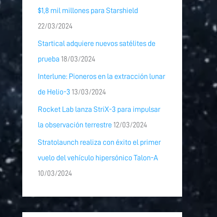
$1,8 mil millones para Starshield
22/03/2024
Startical adquiere nuevos satélites de
prueba
18/03/2024
Interlune: Pioneros en la extracción lunar
de Helio-3
13/03/2024
Rocket Lab lanza StriX-3 para impulsar
la observación terrestre
12/03/2024
Stratolaunch realiza con éxito el primer
vuelo del vehículo hipersónico Talon-A
10/03/2024