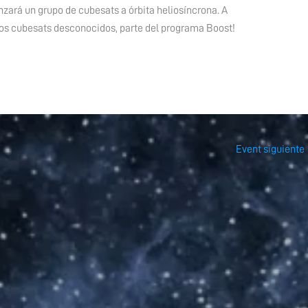
nzará un grupo de cubesats a órbita heliosíncrona. A
os cubesats desconocidos, parte del programa Boost!
Event siguiente