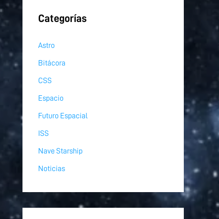
Categorías
Astro
Bitácora
CSS
Espacio
Futuro Espacial
ISS
Nave Starship
Noticias