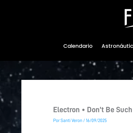
Ir
al
contenido
Calendario
Astronáuti
Electron • Don’t Be Such
Por
Santi Veron
/
16/09/2025