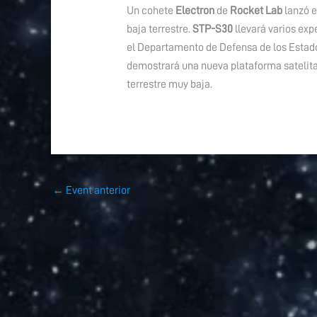
Un cohete
Electron
de
Rocket Lab
lanzó e
baja terrestre.
STP-S30
llevará varios ex
el Departamento de Defensa de los Estados
demostrará una nueva plataforma satelital
terrestre muy baja.
←
Event anterior