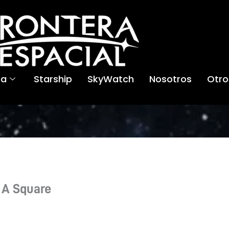
ca
Starship
SkyWatch
Nosotros
Otro
 A Square