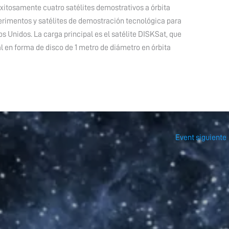
xitosamente cuatro satélites demostrativos a órbita
perimentos y satélites de demostración tecnológica para
 Unidos. La carga principal es el satélite DISKSat, que
 en forma de disco de 1 metro de diámetro en órbita
Event siguiente