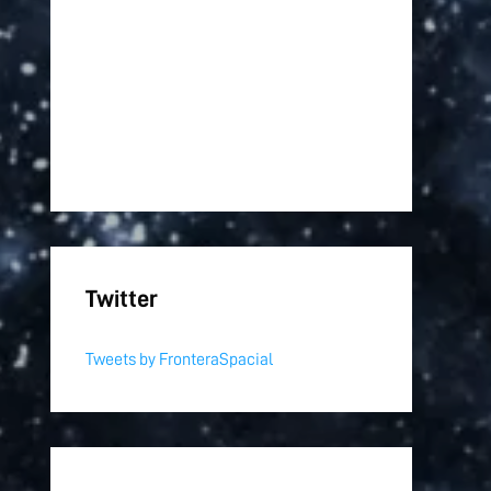
Twitter
Tweets by FronteraSpacial