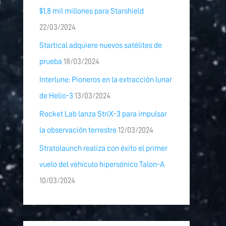
$1,8 mil millones para Starshield
22/03/2024
Startical adquiere nuevos satélites de
prueba
18/03/2024
Interlune: Pioneros en la extracción lunar
de Helio-3
13/03/2024
Rocket Lab lanza StriX-3 para impulsar
la observación terrestre
12/03/2024
Stratolaunch realiza con éxito el primer
vuelo del vehículo hipersónico Talon-A
10/03/2024