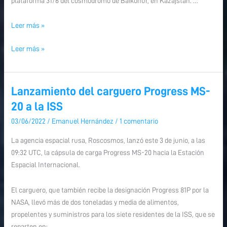
plataforma 31/6 del cosmódromo de Baikonur, en Kazajstán. …
Leer más »
Leer más »
Lanzamiento del carguero Progress MS-
Lanzamiento
Lanzamiento
del
del
20 a la ISS
carguero
carguero
03/06/2022
/
Emanuel Hernández
/
1 comentario
Progress
Progress
MS-
MS-
La agencia espacial rusa, Roscosmos, lanzó este 3 de junio, a las
20
20
09:32 UTC, la cápsula de carga Progress MS-20 hacia la Estación
a
a
Espacial Internacional.
la
la
ISS
ISS
El carguero, que también recibe la designación Progress 81P por la
NASA, llevó más de dos toneladas y media de alimentos,
propelentes y suministros para los siete residentes de la ISS, que se
reparten en: