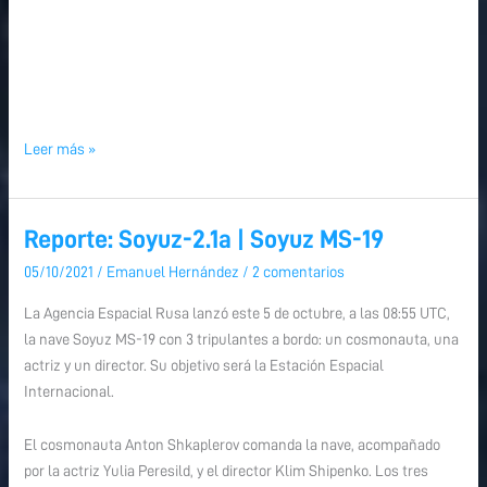
Leer más »
Reporte: Soyuz-2.1a | Soyuz MS-19
Reporte:
Reporte:
Soyuz-
Soyuz-
05/10/2021
/
Emanuel Hernández
/
2 comentarios
2.1a
2.1a
La Agencia Espacial Rusa lanzó este 5 de octubre, a las 08:55 UTC,
|
|
la nave Soyuz MS-19 con 3 tripulantes a bordo: un cosmonauta, una
Soyuz
Soyuz
actriz y un director. Su objetivo será la Estación Espacial
MS-
MS-
Internacional.
19
19
El cosmonauta Anton Shkaplerov comanda la nave, acompañado
por la actriz Yulia Peresild, y el director Klim Shipenko. Los tres