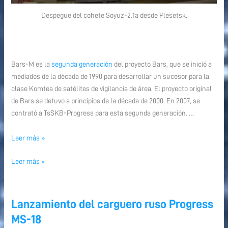
Despegue del cohete Soyuz-2.1a desde Plesetsk.
Bars-M es la
segunda generación
del proyecto Bars, que se inició a
mediados de la década de 1990 para desarrollar un sucesor para la
clase Komtea de satélites de vigilancia de área. El proyecto original
de Bars se detuvo a principios de la década de 2000. En 2007, se
contrató a TsSKB-Progress para esta segunda generación. …
Leer más »
Leer más »
Lanzamiento del carguero ruso Progress
Lanzamiento
del
MS-18
carguero