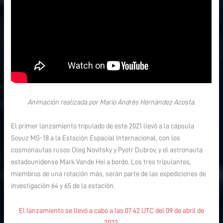
18
Animación realizada por Mario Andrés Hernández Acosta.
El primer lanzamiento tripulado de este 2021 llevó a la cápsula
Soyuz MS-18 a la Estación Espacial Internacional, con los
cosmonautas rusos Oleg Novitsky y Pyotr Dubrov, y el astronauta
estadounidense Mark Vande Hei a bordo. Los tres tripulantes,
miembros de una rotación más, serán parte de las expediciones de
investigación 64 y 65 de la estación.
El lanzamiento se llevó a cabo a las 07:42 UTC del 09 de abril de
2022.