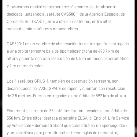
Glavkosmos realizó su primera misión comercial totalmente
CAS500-
dedicada, lanzando al satélite CAS500-1 de la Agencia Espacial de
1
Corea del Sur (KARI), junto a otros 37 satélites, entre ellos
cubesats, minisatélites y nanosatélites.
CAS500-1 es un satélite de observación terrestre que fue entregado
a una órbita terrestre baja de tipo heliosíncrona de 498.7 km de
altura y cuenta con una resolución de 0.5 m en modo pancromático
y 2 m en modo color.
Los 4 satélites GRUS-1, también de observación terrestre, son
desarrollados por AXELSPACE de Japón, y cuentan con resolución
de 2.5 metros. Fueron entregados a una órbita de 592 km de altura.
Finalmente, el resto de 33 satélites fueron llevados a una órbita de
550 km. Entre ellos, destaca el satélite ELSA-d (End-of-Life Service
by Astroscale – demonstration) que consistirá en un «perseguidor»
y un «objetivo» para permitir probar tecnologías de encuentro,