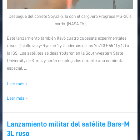
Despegue del cohete Soyuz-2.1a con el carguero Progress MS-20 a
bordo. [NASA TV]
Este lanzamiento también llevó cuatro cubesats experimentales
rusos (Tsiolkovsky-Ryazan 1 y 2, además de los YuZGU-55 11 y 12) a
la ISS. Los satélites se desarrollaron en la Southwestern State
University de Kursk y serán desplegados durante una caminata
espacial. …
Leer más »
Leer más »
Lanzamiento militar del satélite Bars-M
Lanzamiento
Lanzamiento
militar
militar
3L ruso
del
del