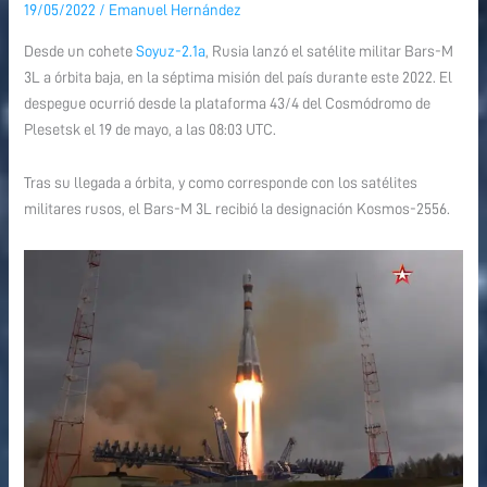
19/05/2022
/
Emanuel Hernández
satélite
satélite
Bars-
Bars-
Desde un cohete
Soyuz-2.1a
, Rusia lanzó el satélite militar Bars-M
M
M
3L a órbita baja, en la séptima misión del país durante este 2022. El
3L
3L
despegue ocurrió desde la plataforma 43/4 del Cosmódromo de
ruso
ruso
Plesetsk el 19 de mayo, a las 08:03 UTC.
Tras su llegada a órbita, y como corresponde con los satélites
militares rusos, el Bars-M 3L recibió la designación Kosmos-2556.