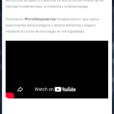
estructural de rayos-X y descifrar su estructura en interés de las
ciencias fundamentales, la medicina y la biotecnología.
Finalmente,
Фотобиореактор
(fotobiorreactor), que realiza
experimentos biotecnológicos y obtiene alimentos y oxígeno
mediante el cultivo de microalgas en microgravedad.