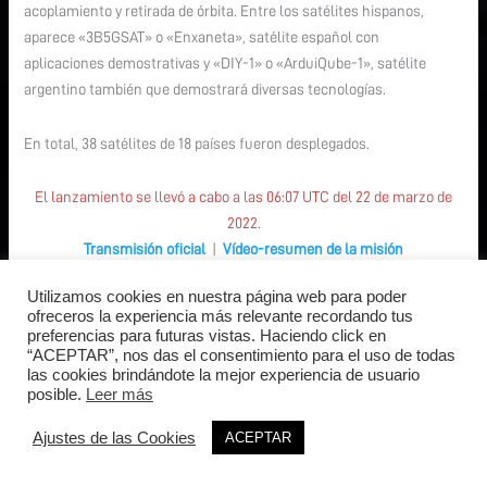
acoplamiento y retirada de órbita. Entre los satélites hispanos,
aparece «3B5GSAT» o «Enxaneta», satélite español con
aplicaciones demostrativas y «DIY-1» o «ArduiQube-1», satélite
argentino también que demostrará diversas tecnologías.
En total, 38 satélites de 18 países fueron desplegados.
El lanzamiento se llevó a cabo a las 06:07 UTC del 22 de marzo de
2022.
Transmisión oficial
|
Vídeo-resumen de la misión
Utilizamos cookies en nuestra página web para poder
Para más información sobre el lanzamiento, revisa nuestra ficha:
ofreceros la experiencia más relevante recordando tus
preferencias para futuras vistas. Haciendo click en
“ACEPTAR”, nos das el consentimiento para el uso de todas
Lanzamiento espacial
las cookies brindándote la mejor experiencia de usuario
posible.
Leer más
Cohete
Soyuz-2.1a/Fregat
Ajustes de las Cookies
ACEPTAR
Proveedor
Glavkosmos (Rusia)
Lugar de
Plataforma 31/6, Cosmódromo de Baikonur