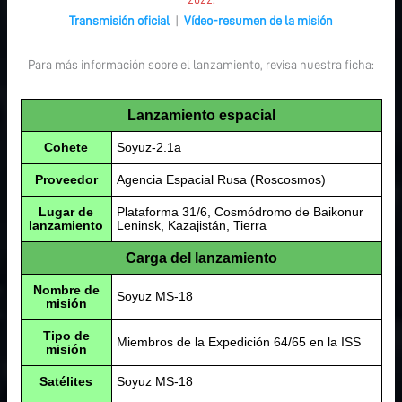
Transmisión oficial
|
Vídeo-resumen de la misión
Para más información sobre el lanzamiento, revisa nuestra ficha:
Lanzamiento espacial
Cohete
Soyuz-2.1a
Proveedor
Agencia Espacial Rusa (Roscosmos)
Lugar de
Plataforma 31/6, Cosmódromo de Baikonur
lanzamiento
Leninsk, Kazajistán, Tierra
Carga del lanzamiento
Nombre de
Soyuz MS-18
misión
Tipo de
Miembros de la Expedición 64/65 en la ISS
misión
Satélites
Soyuz MS-18