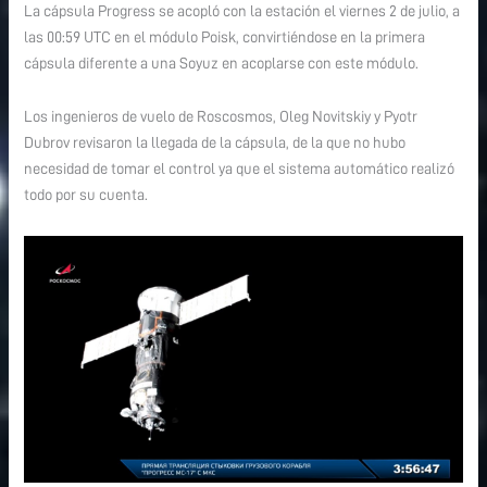
La cápsula Progress se acopló con la estación el viernes 2 de julio, a
las 00:59 UTC en el módulo Poisk, convirtiéndose en la primera
cápsula diferente a una Soyuz en acoplarse con este módulo.
Los ingenieros de vuelo de Roscosmos, Oleg Novitskiy y Pyotr
Dubrov revisaron la llegada de la cápsula, de la que no hubo
necesidad de tomar el control ya que el sistema automático realizó
todo por su cuenta.