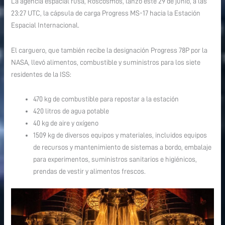
La agencia espacial rusa, Roscosmos, lanzó este 29 de junio, a las
|
23:27 UTC, la cápsula de carga Progress MS-17 hacia la Estación
Progress
Espacial Internacional.
MS-
17
El carguero, que también recibe la designación Progress 78P por la
NASA, llevó alimentos, combustible y suministros para los siete
residentes de la ISS:
470 kg de combustible para repostar a la estación
420 litros de agua potable
40 kg de aire y oxígeno
1509 kg de diversos equipos y materiales, incluidos equipos
de recursos y mantenimiento de sistemas a bordo, embalaje
para experimentos, suministros sanitarios e higiénicos,
prendas de vestir y alimentos frescos.