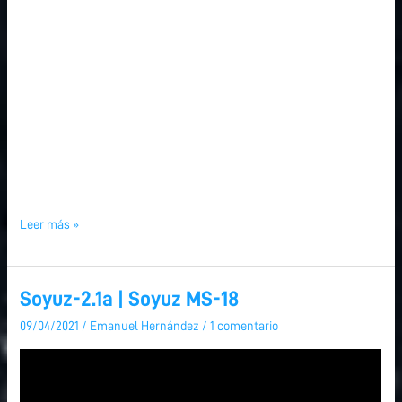
Leer más »
Soyuz-2.1a | Soyuz MS-18
Soyuz-
2.1a
09/04/2021
/
Emanuel Hernández
/
1 comentario
|
Soyuz
MS-