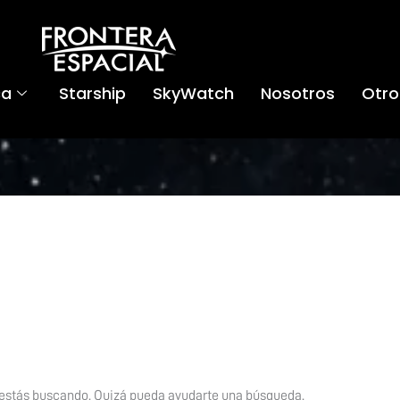
ca
Starship
SkyWatch
Nosotros
Otro
 estás buscando. Quizá pueda ayudarte una búsqueda.