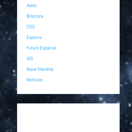
Astro
Bitácora
CSS
Espacio
Futuro Espacial
ISS
Nave Starship
Noticias