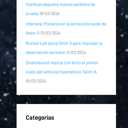
Startical adquiere nuevos satélites de
prueba
18/03/2024
Interlune: Pioneros en la extracción lunar de
Helio-3
13/03/2024
Rocket Lab lanza StriX-3 para impulsar la
observación terrestre
12/03/2024
Stratolaunch realiza con éxito el primer
vuelo del vehículo hipersónico Talon-A
10/03/2024
Categorías