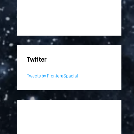
Twitter
Tweets by FronteraSpacial