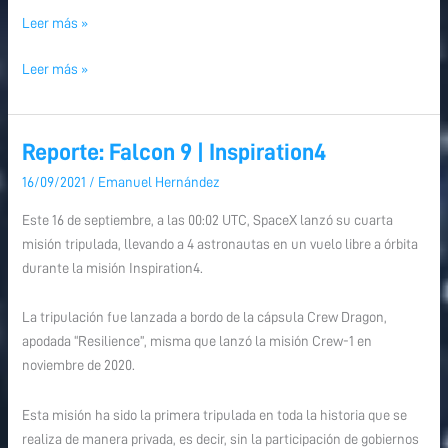
Leer más »
Leer más »
Reporte: Falcon 9 | Inspiration4
Reporte:
Reporte:
Falcon
Falcon
16/09/2021
/
Emanuel Hernández
9
9
Este 16 de septiembre, a las 00:02 UTC, SpaceX lanzó su cuarta
|
|
misión tripulada, llevando a 4 astronautas en un vuelo libre a órbita
Inspiration4
Inspiration4
durante la misión Inspiration4.
La tripulación fue lanzada a bordo de la cápsula Crew Dragon,
apodada “Resilience”, misma que lanzó la misión Crew-1 en
noviembre de 2020.
Esta misión ha sido la primera tripulada en toda la historia que se
realiza de manera privada, es decir, sin la participación de gobiernos