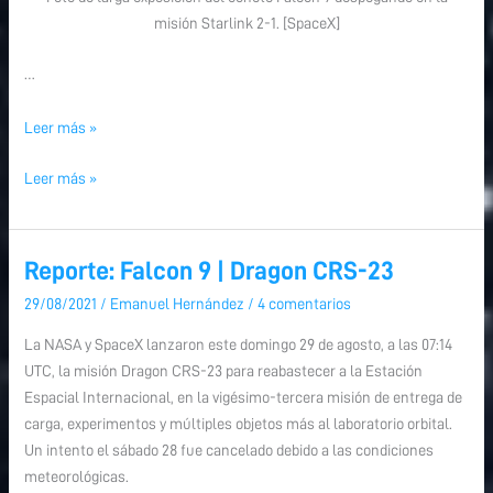
misión Starlink 2-1. [SpaceX]
…
Leer más »
Leer más »
Reporte: Falcon 9 | Dragon CRS-23
Reporte:
Reporte:
Falcon
Falcon
29/08/2021
/
Emanuel Hernández
/
4 comentarios
9
9
La NASA y SpaceX lanzaron este domingo 29 de agosto, a las 07:14
|
|
UTC, la misión Dragon CRS-23 para reabastecer a la Estación
Dragon
Dragon
Espacial Internacional, en la vigésimo-tercera misión de entrega de
CRS-
CRS-
carga, experimentos y múltiples objetos más al laboratorio orbital.
23
23
Un intento el sábado 28 fue cancelado debido a las condiciones
meteorológicas.