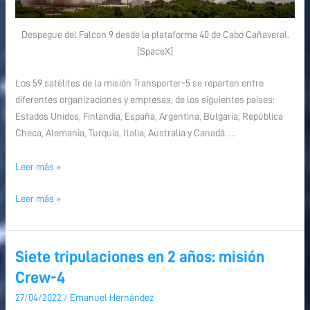
Despegue del Falcon 9 desde la plataforma 40 de Cabo Cañaveral.
[SpaceX]
Los 59 satélites de la misión Transporter-5 se reparten entre
diferentes organizaciones y empresas, de los siguientes países:
Estados Unidos, Finlandia, España, Argentina, Bulgaria, República
Checa, Alemania, Turquía, Italia, Australia y Canadá. …
Leer más »
Leer más »
Siete tripulaciones en 2 años: misión
Siete
Siete
tripulaciones
tripulaciones
Crew-4
en
en
27/04/2022
/
Emanuel Hernández
2
2