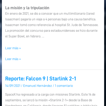
La misión y la tripulación
En enero de 2021, se dio a conocer que un multimillonario (Jared
Isaacman) pagaría un viaje a 4 personas bajo una causa benéfica.
Isaacman tomó como referencia al hospital St. Jude de Tennessee.
La promoción del concurso para estadounidenses se hizo durante
el Super Bowl, en febrero. …
Leer más »
Leer más »
Reporte: Falcon 9 | Starlink 2-1
Reporte:
Reporte:
Falcon
Falcon
14/09/2021
/
Emanuel Hernández
/
1 comentario
9
9
SpaceX ha regresado a la carga con misiones Starlink. Este 14 de
|
|
septiembre, se lanzó la misión «Starlink 2-1» desde la Base de
Starlink
Starlink
Vandenberg, en California, donde llevaron 51 satélites a órbita baja.
2-
2-