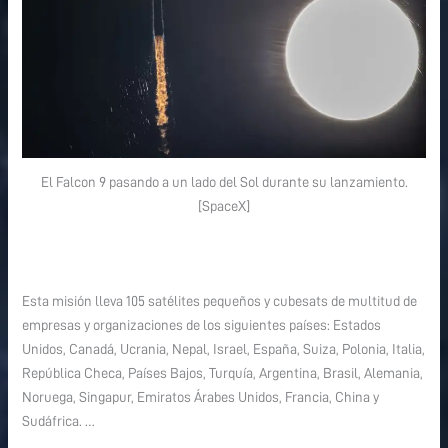
El Falcon 9 pasando a un lado del Sol durante su lanzamiento.
[SpaceX]
Esta misión lleva 105 satélites pequeños y cubesats de multitud de
empresas y organizaciones de los siguientes países: Estados
Unidos, Canadá, Ucrania, Nepal, Israel, España, Suiza, Polonia, Italia,
República Checa, Países Bajos, Turquía, Argentina, Brasil, Alemania,
Noruega, Singapur, Emiratos Árabes Unidos, Francia, China y
Sudáfrica. …