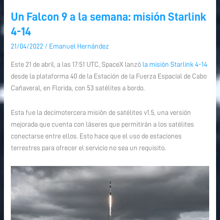
Un Falcon 9 a la semana: misión Starlink
Un
Un
Falcon
Falcon
4-14
9
9
21/04/2022
/
Emanuel Hernández
a
a
la
la
Este 21 de abril, a las 17:51 UTC, SpaceX lanzó
la misión Starlink 4-14
semana:
semana:
desde la plataforma 40 de la Estación de la Fuerza Espacial de Cabo
misión
misión
Cañaveral, en Florida​​, con 53 satélites a bordo.
Starlink
Starlink
4-
4-
Esta fue la decimotercera misión de satélites v1.5, una versión
14
14
mejorada que cuenta con láseres que permitirán a los satélites
conectarse entre ellos. Esto hace que el uso de estaciones
terrestres para ofrecer el servicio no sea un requisito.