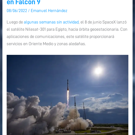
en Falcon 9
301
301
08/06/2022
/
Emanuel Hernández
de
de
Egipto
Egipto
Luego de
algunas semanas sin actividad
, el 8 de junio SpaceX lanzó
lanzado
lanzado
el satélite Nilesat-301 para Egipto, hacia órbita geoestacionaria. Con
en
en
aplicaciones de comunicaciones, este satélite proporcionará
Falcon
Falcon
servicios en Oriente Medio y zonas aledañas.
9
9