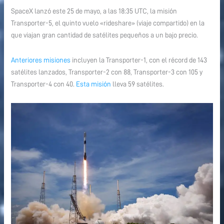
SpaceX:
SpaceX:
SpaceX lanzó este 25 de mayo, a las 18:35 UTC, la misión
Transporter-
Transporter-
Transporter-5, el quinto vuelo «rideshare» (viaje compartido) en la
5
5
que viajan gran cantidad de satélites pequeños a un bajo precio.
Anteriores misiones
incluyen la Transporter-1, con el récord de 143
satélites lanzados, Transporter-2 con 88, Transporter-3 con 105 y
Transporter-4 con 40.
Esta misión
lleva 59 satélites.