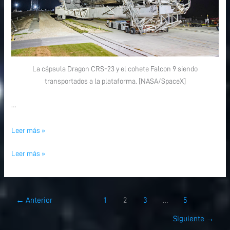
La cápsula Dragon CRS-23 y el cohete Falcon 9 siendo
transportados a la plataforma. [NASA/SpaceX]
…
Leer más »
Leer más »
←
Anterior
1
2
3
…
5
Siguiente
→