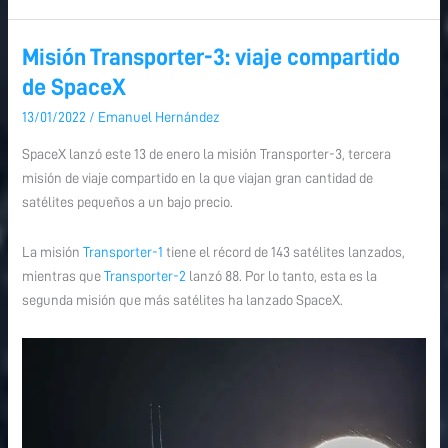
Misión Transporter-3: viaje compartido
Misión
Misión
Transporter-
Transporter-
de SpaceX
3:
3:
13/01/2022
/
Emanuel Hernández
viaje
viaje
compartido
compartido
SpaceX lanzó este 13 de enero la misión Transporter-3, tercera
de
de
misión de viaje compartido en la que viajan gran cantidad de
SpaceX
SpaceX
satélites pequeños a un bajo precio.
La misión
Transporter-1
tiene el récord de 143 satélites lanzados,
mientras que
Transporter-2
lanzó 88. Por lo tanto, esta es la
segunda misión que más satélites ha lanzado SpaceX.