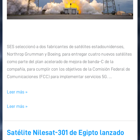
SES seleccionó a dos fabricantes de satélites estadounidenses,
Northrop Grumman y Boeing, para entregar cuatro nuevos satélites
como parte del plan acelerado de mejora de banda-C de la
compañía, para cumplir con los objetivos de la Comisión Federal de
Comunicaciones (FCC) para implementar servicios 5G. …
Leer más »
Leer más »
Satélite Nilesat-301 de Egipto lanzado
Satélite
Satélite
Nilesat-
Nilesat-