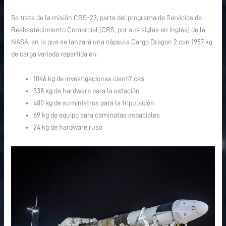
Se trata de la misión CRS-23, parte del programa de Servicios de
Reabastecimiento Comercial (CRS, por sus siglas en inglés) de la
NASA, en la que se lanzará una cápsula Cargo Dragon 2 con 1957 kg
de carga variada repartida en:
1046 kg de investigaciones científicas
338 kg de hardware para la estación
480 kg de suministros para la tripulación
69 kg de equipo para caminatas espaciales
24 kg de hardware ruso