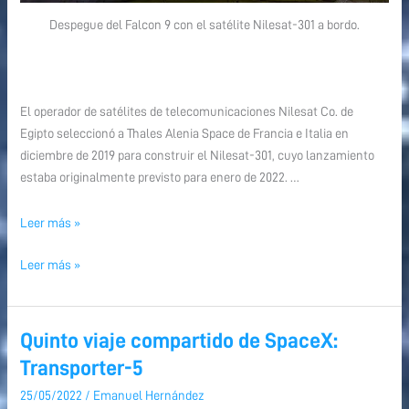
Despegue del Falcon 9 con el satélite Nilesat-301 a bordo.
El operador de satélites de telecomunicaciones Nilesat Co. de
Egipto seleccionó a Thales Alenia Space de Francia e Italia en
diciembre de 2019 para construir el Nilesat-301, cuyo lanzamiento
estaba originalmente previsto para enero de 2022. …
Leer más »
Leer más »
Quinto viaje compartido de SpaceX:
Quinto
Quinto
viaje
viaje
Transporter-5
compartido
compartido
25/05/2022
/
Emanuel Hernández
de
de