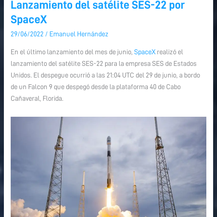
Lanzamiento del satélite SES-22 por
Lanzamiento
Lanzamiento
del
del
SpaceX
satélite
satélite
29/06/2022
/
Emanuel Hernández
SES-
SES-
22
22
En el último lanzamiento del mes de junio,
SpaceX
realizó el
por
por
lanzamiento del satélite SES-22 para la empresa SES de Estados
SpaceX
SpaceX
Unidos. El despegue ocurrió a las 21:04 UTC del 29 de junio, a bordo
de un Falcon 9 que despegó desde la plataforma 40 de Cabo
Cañaveral, Florida.