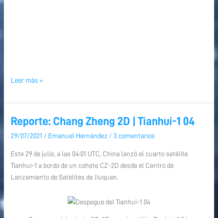
Leer más »
Reporte: Chang Zheng 2D | Tianhui-1 04
Reporte:
Chang
29/07/2021
/
Emanuel Hernández
/
3 comentarios
Zheng
Este 29 de julio, a las 04:01 UTC, China lanzó el cuarto satélite
2D
Tianhui-1 a bordo de un cohete CZ-2D desde el Centro de
|
Lanzamiento de Satélites de Jiuquan.
Tianhui-
1
04