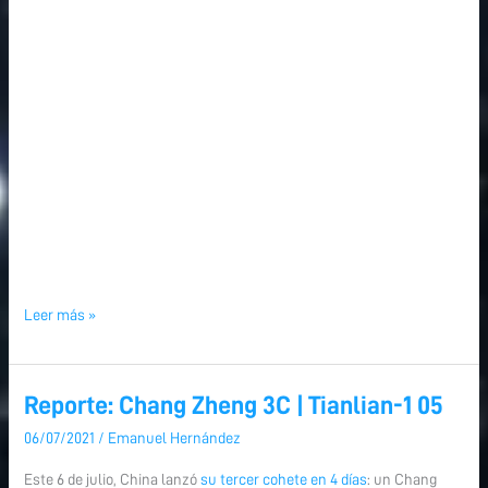
Leer más »
Reporte: Chang Zheng 3C | Tianlian-1 05
Reporte:
Chang
06/07/2021
/
Emanuel Hernández
Zheng
Este 6 de julio, China lanzó
su tercer cohete en 4 días
: un Chang
3C