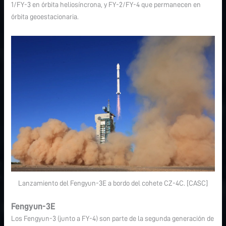
1/FY-3 en órbita heliosíncrona, y FY-2/FY-4 que permanecen en
órbita geoestacionaria.
Lanzamiento del Fengyun-3E a bordo del cohete CZ-4C. [CASC]
Fengyun-3E
Los Fengyun-3 (junto a FY-4) son parte de la segunda generación de