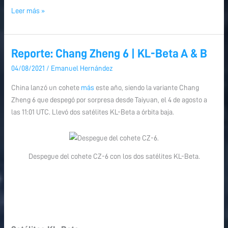
Leer más »
Reporte: Chang Zheng 6 | KL-Beta A & B
Reporte:
Chang
04/08/2021
/
Emanuel Hernández
Zheng
China lanzó un cohete
más
este año, siendo la variante Chang
6
Zheng 6 que despegó por sorpresa desde Taiyuan, el 4 de agosto a
|
las 11:01 UTC. Llevó dos satélites KL-Beta a órbita baja.
KL-
Beta
A
&
Despegue del cohete CZ-6 con los dos satélites KL-Beta.
B