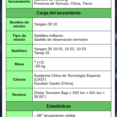
lanzamiento
Provincia de Sichuan, China, Tierra
Carga del lanzamiento
Nombre de
Yaogan-30 10
misión
Tipo de
Satélites militares
misión
Satélite de observación terrestre
Yaogan-30 10-01, 10-02, 10-03
Satélites
Tianqi-15
? (×3)
Masa
~50 kg
Academia China de Tecnología Espacial
Cliente
(CAST)
Guodian Gaoke (China)
Órbita Terrestre Baja (~592 km × 601 km ×
Destino
35.00°)
Estadísticas
– 68° lanzamiento orbital