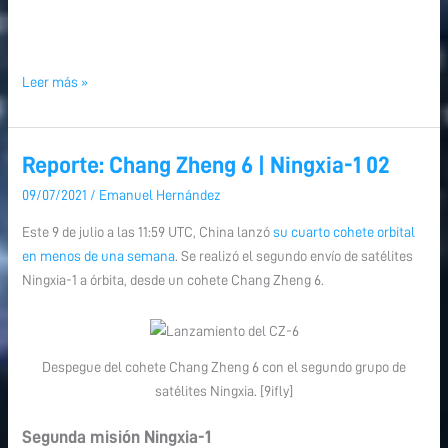
Leer más »
Reporte: Chang Zheng 6 | Ningxia-1 02
Reporte:
Chang
09/07/2021
/
Emanuel Hernández
Zheng
Este 9 de julio a las 11:59 UTC, China lanzó
su cuarto cohete orbital
6
en menos de una semana
. Se realizó el segundo envío de satélites
|
Ningxia-1 a órbita, desde un cohete Chang Zheng 6.
Ningxia-
1
02
Despegue del cohete Chang Zheng 6 con el segundo grupo de
satélites Ningxia. [9ifly]
Segunda misión Ningxia-1