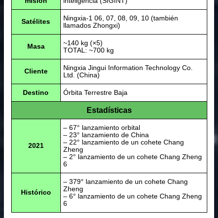
misión
inteligencia (SIGINT)
Ningxia-1 06, 07, 08, 09, 10 (también
Satélites
llamados Zhongxi)
~140 kg (×5)
Masa
TOTAL: ~700 kg
Ningxia Jingui Information Technology Co.
Cliente
Ltd. (China)
Destino
Órbita Terrestre Baja
Estadísticas
– 67° lanzamiento orbital
– 23° lanzamiento de China
– 22° lanzamiento de un cohete Chang
2021
Zheng
– 2° lanzamiento de un cohete Chang Zheng
6
– 379° lanzamiento de un cohete Chang
Zheng
Histórico
– 6° lanzamiento de un cohete Chang Zheng
6