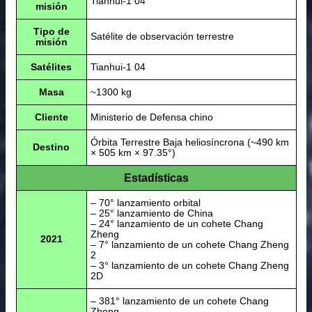
Tianhui-1 04
misión
Tipo de
Satélite de observación terrestre
misión
Satélites
Tianhui-1 04
Masa
~1300 kg
Cliente
Ministerio de Defensa chino
Órbita Terrestre Baja heliosíncrona (~490 km
Destino
× 505 km × 97.35°)
Estadísticas
– 70° lanzamiento orbital
– 25° lanzamiento de China
– 24° lanzamiento de un cohete Chang
Zheng
2021
– 7° lanzamiento de un cohete Chang Zheng
2
– 3° lanzamiento de un cohete Chang Zheng
2D
– 381° lanzamiento de un cohete Chang
Zheng