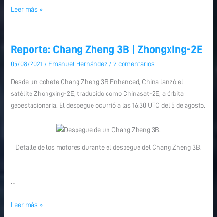
Leer más »
Reporte: Chang Zheng 3B | Zhongxing-2E
Reporte:
Reporte:
Chang
Chang
05/08/2021
/
Emanuel Hernández
/
2 comentarios
Zheng
Zheng
Desde un cohete Chang Zheng 3B Enhanced, China lanzó el
3B
3B
satélite Zhongxing-2E, traducido como Chinasat-2E, a órbita
|
|
geoestacionaria. El despegue ocurrió a las 16:30 UTC del 5 de agosto.
Zhongxing-
Zhongxing-
2E
2E
Detalle de los motores durante el despegue del Chang Zheng 3B.
…
Leer más »