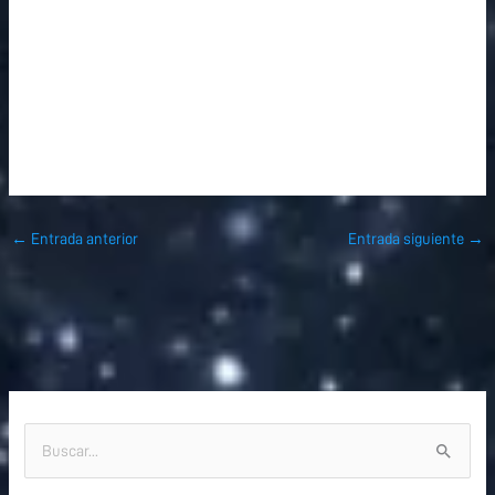
←
Entrada anterior
Entrada siguiente
→
B
u