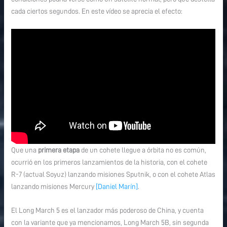
cada ciertos segundos. En este vídeo se aprecia el efecto:
Que una
primera etapa
de un cohete llegue a órbita no es común,
ocurrió en los primeros lanzamientos de la historia, con el cohete
R-7 (actual Soyuz) lanzando misiones Sputnik, o con el cohete Atlas
lanzando misiones Mercury
[Daniel Marín]
.
El Long March 5 es el lanzador más poderoso de China, y cuenta
con la variante que ya mencionamos, Long March 5B, sin segunda