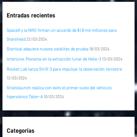
Entradas recientes
SpaceX y la NRO firman un acuerdo de $1,8 mil millones para
Starshield
22/03/2024
Startical adquiere nuevos satélites de prueba
18/03/2024
Interlune: Pioneros en la extracción lunar de Helio-3
13/03/2024
Rocket Lab lanza StriX-3 para impulsar la observación terrestre
12/03/2024
Stratolaunch realiza con éxito el primer vuelo del vehículo
hipersónico Talon-A
10/03/2024
Categorías