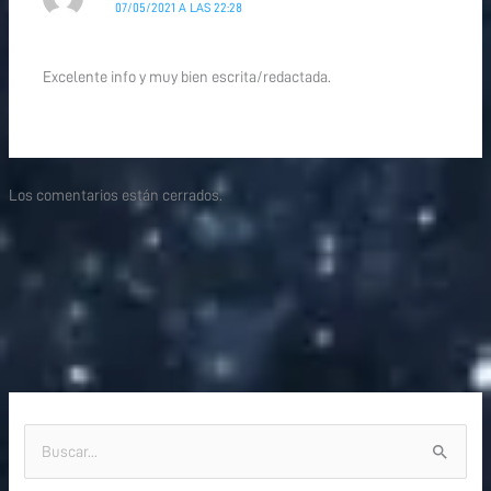
07/05/2021 A LAS 22:28
Excelente info y muy bien escrita/redactada.
Los comentarios están cerrados.
B
u