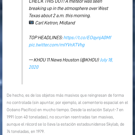
CHECK THIS OUT! A meteor was seen
breaking up in the atmosphere over West
Texas about 2 a.m. this morning.
Carl Ketron, Midland
TOP HEADLINES:
https://t.co/EOqynjA0Mf
pic.twitter.com/mIYVnXTVhg
— KHOU 11 News Houston (@KHOU)
July 18,
2020
De hecho, es de los objetos más masivos que reingresan de forma
no controlada (sin apuntar, por ejemplo, al cementerio espacial en el
Océano Pacífico) en mucho tiempo. Desde la estación Salyut-7 en
1991 (con 40 toneladas), no ocurrían reentradas tan masivas,
aunque el récord se lo lleva la estación estadounidense Skylab, de
74 toneladas, en 1979.