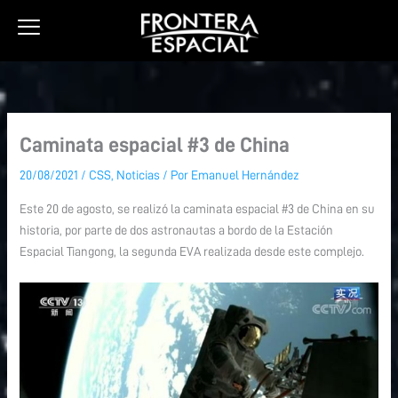
Ir
al
contenido
Caminata espacial #3 de China
20/08/2021
/
CSS
,
Noticias
/ Por
Emanuel Hernández
Este 20 de agosto, se realizó la caminata espacial #3 de China en su
historia, por parte de dos astronautas a bordo de la Estación
Espacial Tiangong, la segunda EVA realizada desde este complejo.