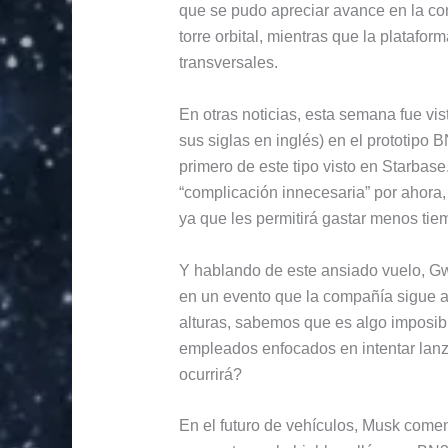
que se pudo apreciar avance en la co
torre orbital, mientras que la platafor
transversales.
En otras noticias, esta semana fue vis
sus siglas en inglés) en el prototipo B
primero de este tipo visto en Starbas
“complicación innecesaria” por ahora, 
ya que les permitirá gastar menos tie
Y hablando de este ansiado vuelo, G
en un evento que la compañía sigue a
alturas, sabemos que es algo imposibl
empleados enfocados en intentar lanz
ocurrirá?
En el futuro de vehículos, Musk come