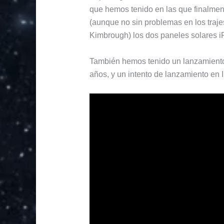
que hemos tenido en las que finalmen
(aunque no sin problemas en los traj
Kimbrough) los dos paneles solares i
También hemos tenido un lanzamiento 
años, y un intento de lanzamiento en 