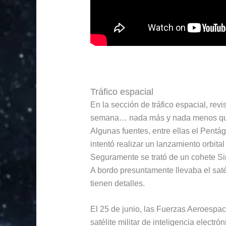
Tráfico espacial
En la sección de tráfico espacial, re
semana… nada más y nada menos que 
Algunas fuentes, entre ellas el Pentá
intentó realizar un lanzamiento orbita
Seguramente se trató de un cohete Simo
A bordo presuntamente llevaba el saté
tienen detalles.
El 25 de junio, las Fuerzas Aeroespa
satélite militar de inteligencia electr