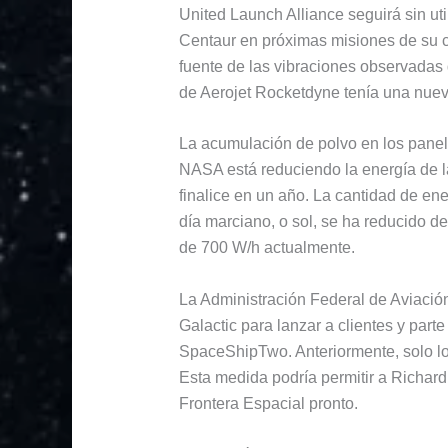
United Launch Alliance seguirá sin uti
Centaur en próximas misiones de su co
fuente de las vibraciones observadas
de Aerojet Rocketdyne tenía una nueva
La acumulación de polvo en los panele
NASA está reduciendo la energía de la
finalice en un año. La cantidad de ene
día marciano, o sol, se ha reducido 
de 700 W/h actualmente.
La Administración Federal de Aviació
Galactic para lanzar a clientes y parte
SpaceShipTwo. Anteriormente, solo lo
Esta medida podría permitir a Richard
Frontera Espacial pronto.