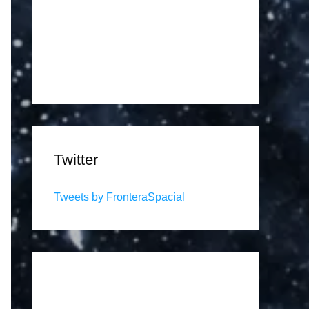
Twitter
Tweets by FronteraSpacial