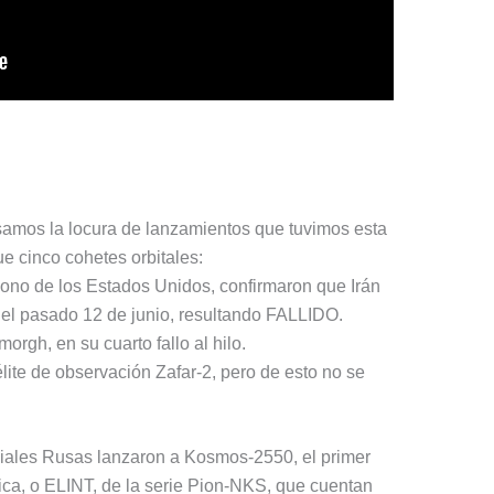
visamos la locura de lanzamientos que tuvimos esta
cinco cohetes orbitales:
gono de los Estados Unidos, confirmaron que Irán
l el pasado 12 de junio, resultando FALLIDO.
rgh, en su cuarto fallo al hilo.
lite de observación Zafar-2, pero de esto no se
ciales Rusas lanzaron a Kosmos-2550, el primer
ónica, o ELINT, de la serie Pion-NKS, que cuentan