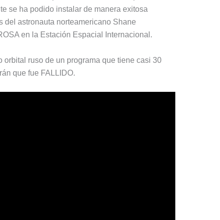
te se ha podido instalar de manera exitosa
es del astronauta norteamericano Shane
ROSA en la Estación Espacial Internacional.
orbital ruso de un programa que tiene casi 30
Irán que fue FALLIDO.