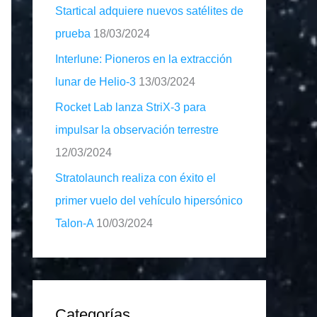
Startical adquiere nuevos satélites de
prueba
18/03/2024
Interlune: Pioneros en la extracción
lunar de Helio-3
13/03/2024
Rocket Lab lanza StriX-3 para
impulsar la observación terrestre
12/03/2024
Stratolaunch realiza con éxito el
primer vuelo del vehículo hipersónico
Talon-A
10/03/2024
Categorías