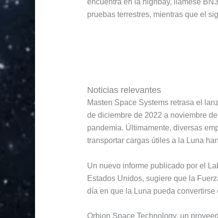
encuentra en la highbay, llámese BN3 
pruebas terrestres, mientras que el sig
Noticias relevantes
Masten Space Systems retrasa el lanza
de diciembre de 2022 a noviembre de 
pandemia. Últimamente, diversas emp
transportar cargas útiles a la Luna han
Un nuevo informe publicado por el Lab
Estados Unidos, sugiere que la Fuerz
día en que la Luna pueda convertirse e
Orbion Space Technology, un proveedor