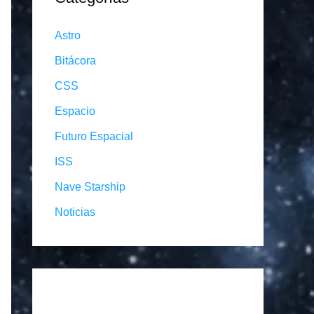
Astro
Bitácora
CSS
Espacio
Futuro Espacial
ISS
Nave Starship
Noticias