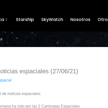
ca
Starship
SkyWatch
Nosotros
Otro
icias espaciales (27/06/21)
spacial
de noticias espaciales.
semana ha sido por las 2 Caminatas Espaciales