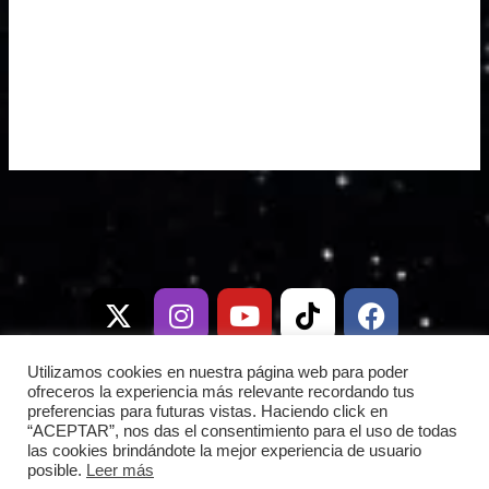
X
I
T
Y
W
T
D
F
-
n
e
o
h
i
i
a
t
s
l
u
a
k
s
c
w
t
e
t
t
t
c
e
i
a
g
u
s
o
o
b
Utilizamos cookies en nuestra página web para poder
t
g
r
b
a
k
r
o
ofreceros la experiencia más relevante recordando tus
preferencias para futuras vistas. Haciendo click en
t
r
a
e
p
d
o
“ACEPTAR”, nos das el consentimiento para el uso de todas
e
a
m
p
k
las cookies brindándote la mejor experiencia de usuario
posible.
Leer más
r
m