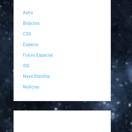
Astro
Bitácora
CSS
Espacio
Futuro Espacial
ISS
Nave Starship
Noticias