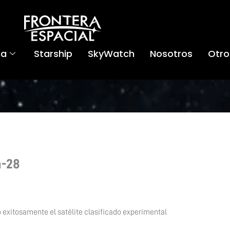
ca
Starship
SkyWatch
Nosotros
Otro
n-28
 exitosamente el satélite clasificado experimental