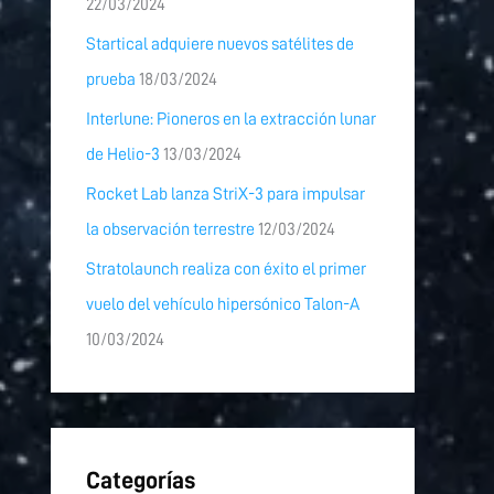
22/03/2024
Startical adquiere nuevos satélites de
prueba
18/03/2024
Interlune: Pioneros en la extracción lunar
de Helio-3
13/03/2024
Rocket Lab lanza StriX-3 para impulsar
la observación terrestre
12/03/2024
Stratolaunch realiza con éxito el primer
vuelo del vehículo hipersónico Talon-A
10/03/2024
Categorías