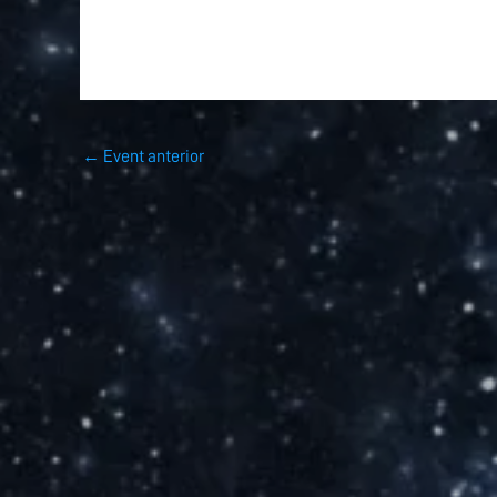
←
Event anterior