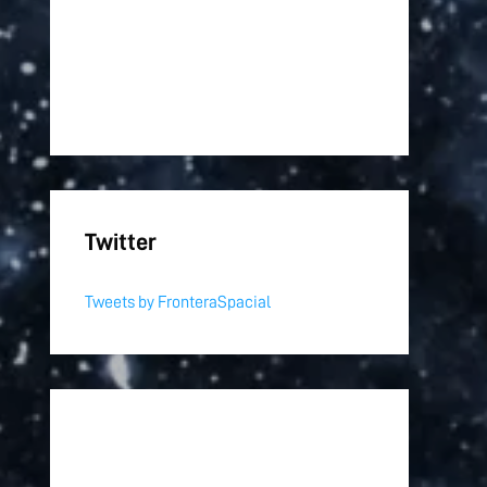
Twitter
Tweets by FronteraSpacial