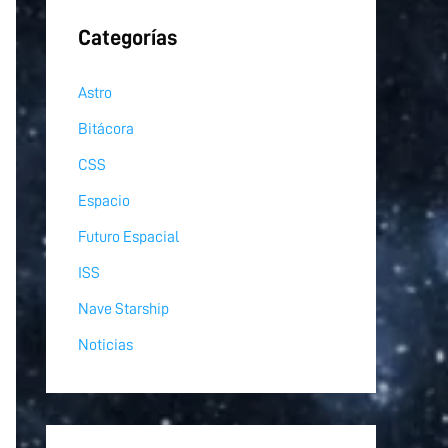
Categorías
Astro
Bitácora
CSS
Espacio
Futuro Espacial
ISS
Nave Starship
Noticias