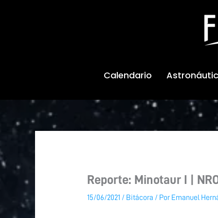
Ir
al
contenido
Calendario
Astronáuti
Reporte: Minotaur I | NRO
15/06/2021
/
Bitácora
/ Por
Emanuel Hern