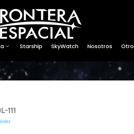
ca
Starship
SkyWatch
Nosotros
Otro
L-111
ández