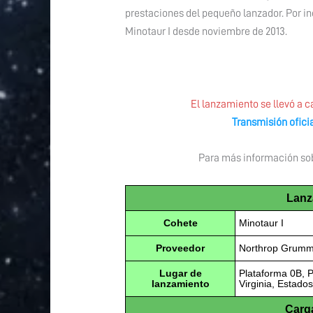
prestaciones del pequeño lanzador. Por in
Minotaur I desde noviembre de 2013.
El lanzamiento se llevó a ca
Transmisión ofici
Para más información sobr
Lanz
Cohete
Minotaur I
Proveedor
Northrop Grumma
Lugar de
Plataforma 0B, P
lanzamiento
Virginia, Estados
Carga