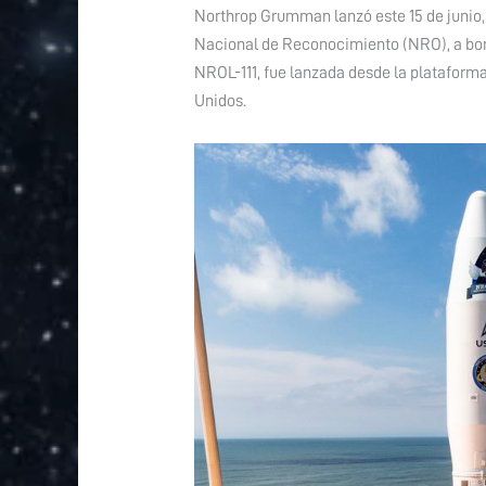
Northrop Grumman lanzó este 15 de junio, a
Nacional de Reconocimiento (NRO), a bord
NROL-111, fue lanzada desde la plataforma
Unidos.