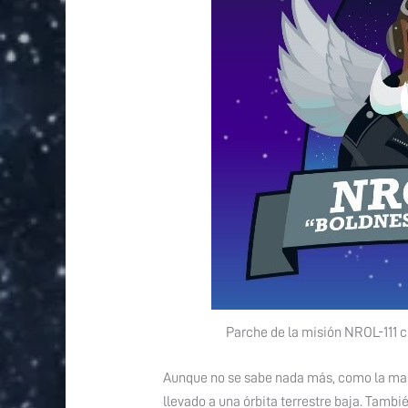
Parche de la misión NROL-111 
Aunque no se sabe nada más, como la masa
llevado a una órbita terrestre baja. Tambié