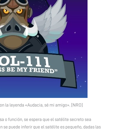
con la leyenda «Audacia, sé mi amigo». [NRO]
 o función, se espera que el satélite secreto sea
n se puede inferir que el satélite es pequeño, dadas las