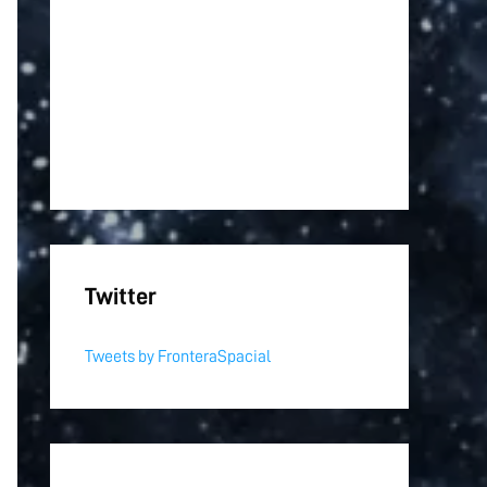
Twitter
Tweets by FronteraSpacial