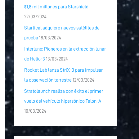
$1,8 mil millones para Starshield
22/03/2024
Startical adquiere nuevos satélites de
prueba
18/03/2024
Interlune: Pioneros en la extracción lunar
de Helio-3
13/03/2024
Rocket Lab lanza StriX-3 para impulsar
la observación terrestre
12/03/2024
Stratolaunch realiza con éxito el primer
vuelo del vehículo hipersónico Talon-A
10/03/2024