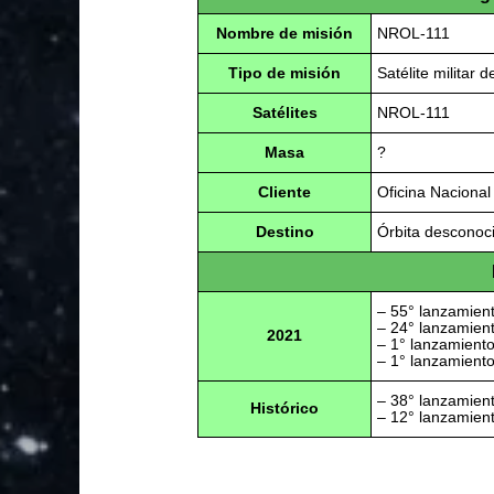
Nombre de misión
NROL-111
Tipo de misión
Satélite militar 
Satélites
NROL-111
Masa
?
Cliente
Oficina Naciona
Destino
Órbita desconoc
– 55° lanzamient
– 24° lanzamien
2021
– 1° lanzamient
– 1° lanzamiento
– 38° lanzamien
Histórico
– 12° lanzamient