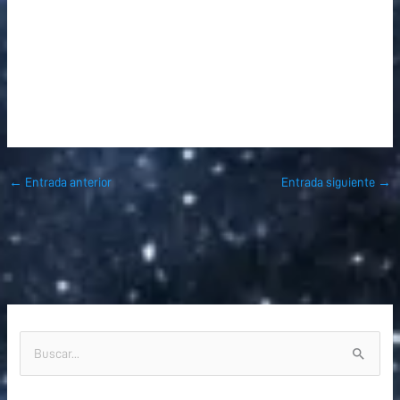
←
Entrada anterior
Entrada siguiente
→
B
u