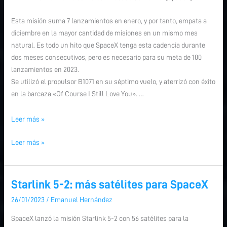
Esta misión suma 7 lanzamientos en enero, y por tanto, empata a
diciembre en la mayor cantidad de misiones en un mismo mes
natural. Es todo un hito que SpaceX tenga esta cadencia durante
dos meses consecutivos, pero es necesario para su meta de 100
lanzamientos en 2023.
Se utilizó el propulsor B1071 en su séptimo vuelo, y aterrizó con éxito
en la barcaza «Of Course I Still Love You». …
Leer más »
Leer más »
Starlink 5-2: más satélites para SpaceX
Starlink
Starlink
5-
5-
26/01/2023
/
Emanuel Hernández
2:
2:
SpaceX lanzó la misión Starlink 5-2 con 56 satélites para la
más
más