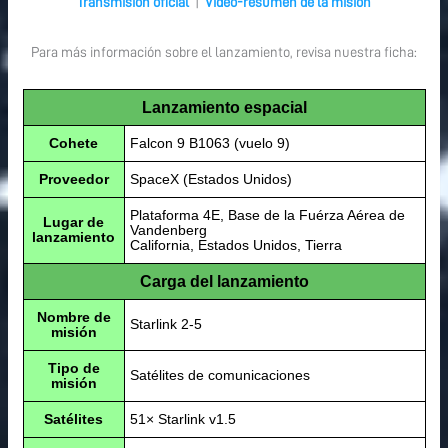
Transmisión oficial
|
Vídeo-resumen de la misión
Para más información sobre el lanzamiento, revisa nuestra ficha:
Lanzamiento espacial
Cohete
Falcon 9 B1063 (vuelo 9)
Proveedor
SpaceX (Estados Unidos)
Plataforma 4E, Base de la Fuérza Aérea de
Lugar de
Vandenberg
lanzamiento
California, Estados Unidos, Tierra
Carga del lanzamiento
Nombre de
Starlink 2-5
misión
Tipo de
Satélites de comunicaciones
misión
Satélites
51× Starlink v1.5