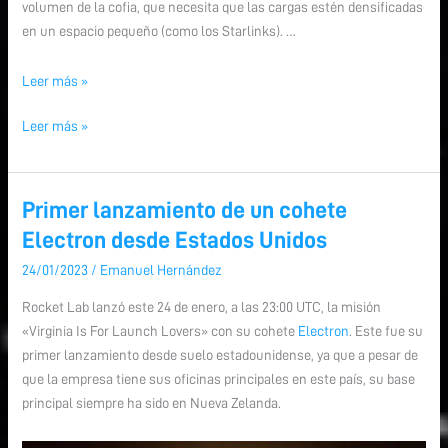
volumen de la cofia, que necesita que las cargas estén densificadas
en un espacio pequeño (como los Starlinks). …
Leer más »
Leer más »
Primer lanzamiento de un cohete
Primer
Primer
lanzamiento
lanzamiento
Electron desde Estados Unidos
de
de
24/01/2023
/
Emanuel Hernández
un
un
cohete
cohete
Rocket Lab lanzó este 24 de enero, a las 23:00 UTC, la misión
Electron
Electron
«Virginia Is For Launch Lovers» con su cohete
Electron
. Este fue su
desde
desde
primer lanzamiento desde suelo estadounidense, ya que a pesar de
Estados
Estados
que la empresa tiene sus oficinas principales en este país, su base
Unidos
Unidos
principal siempre ha sido en Nueva Zelanda.