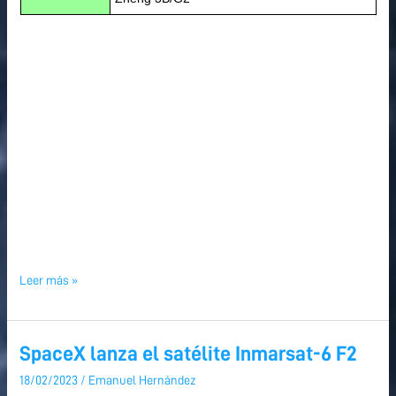
Leer más »
SpaceX lanza el satélite Inmarsat-6 F2
SpaceX
lanza
18/02/2023
/
Emanuel Hernández
el