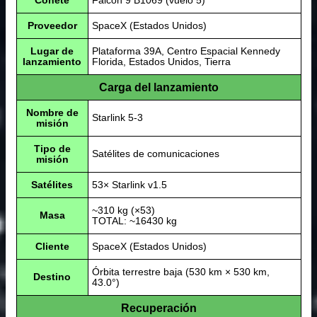
Cohete
Falcon 9 B1069 (vuelo 5)
Proveedor
SpaceX (Estados Unidos)
Lugar de
Plataforma 39A, Centro Espacial Kennedy
lanzamiento
Florida, Estados Unidos, Tierra
Carga del lanzamiento
Nombre de
Starlink 5-3
misión
Tipo de
Satélites de comunicaciones
misión
Satélites
53× Starlink v1.5
~310 kg (×53)
Masa
TOTAL: ~16430 kg
Cliente
SpaceX (Estados Unidos)
Órbita terrestre baja (530 km × 530 km,
Destino
43.0°)
Recuperación