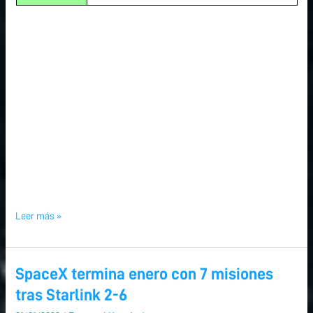
Leer más »
SpaceX termina enero con 7 misiones
SpaceX
SpaceX
termina
termina
tras Starlink 2-6
enero
enero