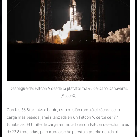
Despegue del Falcon 9 desde la plataforma 40 de Cabo Cañaveral.
[SpaceX]
Con los 56 Starlinks a bordo, esta misión rompió el récord de la
carga más pesada jamás lanzada en un Falcon 9: cerca de 17.4
toneladas. El límite de carga anunciado en un Falcon desechable es
de 22.8 toneladas, pero nunca se ha puesto a prueba debido al