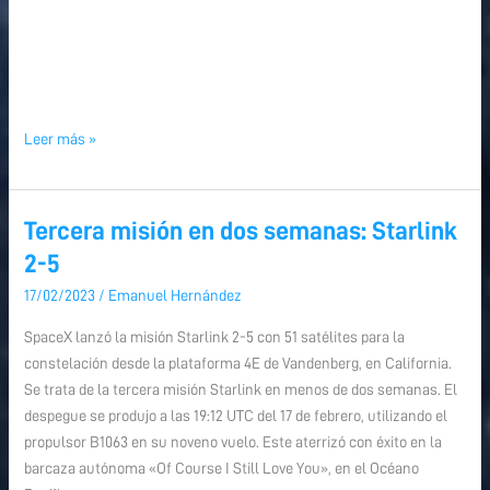
Leer más »
Tercera misión en dos semanas: Starlink
Tercera
misión
2-5
en
17/02/2023
/
Emanuel Hernández
dos
semanas:
SpaceX lanzó la misión Starlink 2-5 con 51 satélites para la
Starlink
constelación desde la plataforma 4E de Vandenberg, en California.
2-
Se trata de la tercera misión Starlink en menos de dos semanas. El
5
despegue se produjo a las 19:12 UTC del 17 de febrero, utilizando el
propulsor B1063 en su noveno vuelo. Este aterrizó con éxito en la
barcaza autónoma «Of Course I Still Love You», en el Océano