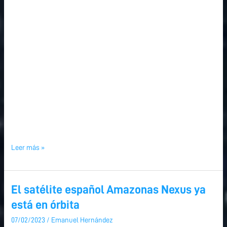
Leer más »
El satélite español Amazonas Nexus ya
El
El
satélite
satélite
está en órbita
español
español
07/02/2023
/
Emanuel Hernández
Amazonas
Amazonas