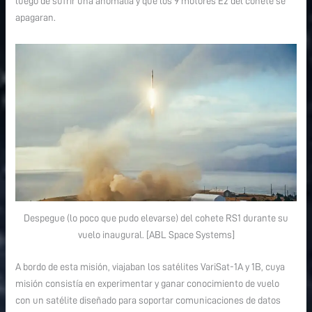
luego de sufrir una anomalía y que los 9 motores E2 del cohete se
Systems
Systems
apagaran.
Despegue (lo poco que pudo elevarse) del cohete RS1 durante su
vuelo inaugural. [ABL Space Systems]
A bordo de esta misión, viajaban los satélites VariSat-1A y 1B, cuya
misión consistía en experimentar y ganar conocimiento de vuelo
con un satélite diseñado para soportar comunicaciones de datos