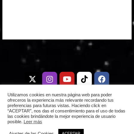
X
I
T
Y
W
T
D
F
-
n
e
o
h
i
i
a
t
s
l
u
a
k
s
c
w
t
e
t
t
t
c
e
i
a
g
u
s
o
o
b
Utilizamos cookies en nuestra página web para poder
t
g
r
b
a
k
r
o
ofreceros la experiencia más relevante recordando tus
preferencias para futuras vistas. Haciendo click en
t
r
a
e
p
d
o
“ACEPTAR”, nos das el consentimiento para el uso de todas
e
a
m
p
k
las cookies brindándote la mejor experiencia de usuario
r
m
posible.
Leer más
Copyright © 2026 Frontera Espacial |
Ajustes de las Cookies
ACEPTAR