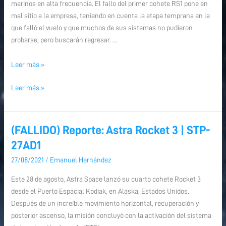
marinos en alta frecuencia. El fallo del primer cohete RS1 pone en
mal sitio a la empresa, teniendo en cuenta la etapa temprana en la
que falló el vuelo y que muchos de sus sistemas no pudieron
probarse, pero buscarán regresar. …
Leer más »
Leer más »
(FALLIDO) Reporte: Astra Rocket 3 | STP-
(FALLIDO)
(FALLIDO)
Reporte:
Reporte:
27AD1
Astra
Astra
27/08/2021
/
Emanuel Hernández
Rocket
Rocket
3
3
Este 28 de agosto, Astra Space lanzó su cuarto cohete Rocket 3
|
|
desde el Puerto Espacial Kodiak, en Alaska, Estados Unidos.
STP-
STP-
Después de un increíble movimiento horizontal, recuperación y
27AD1
27AD1
posterior ascenso, la misión concluyó con la activación del sistema