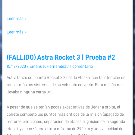
…
Leer más »
Leer más »
(FALLIDO) Astra Rocket 3 | Prueba #2
(FALLIDO)
Astra
15/12/2020
/
Emanuel Hernández
/
1 comentario
Rocket
Astra lanzó su cohete Rocket 3.2 desde Alaska, con la intención de
3
probar más los sistemas de su vehículo en vuelo. Esta misión no
|
llevaba ninguna carga útil.
Prueba
#2
A pesar de que se tenían pocas expectativas de llegar a órbita, el
cohete completó los puntos más críticos de la misión (apagado de
motores principales, separación de etapas e ignición de la segunda
etapa), y alcanzó una altura máxima de 390 km y una velocidad de