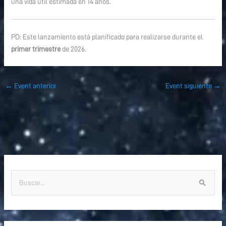
una vida útil estimada en 14 años.
PD: Este lanzamiento está planificado para realizarse durante el
primer trimestre
de 2026.
←
Event anterior
Event siguiente
→
B
u
s