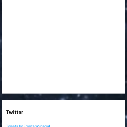
Twitter
Tweets by FronteraSpacial