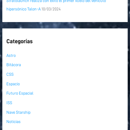
Stratolaunch realiza con éxito el primer vuelo del vehículo
hipersónico Talon-A
10/03/2024
Categorías
Astro
Bitácora
CSS
Espacio
Futuro Espacial
ISS
Nave Starship
Noticias