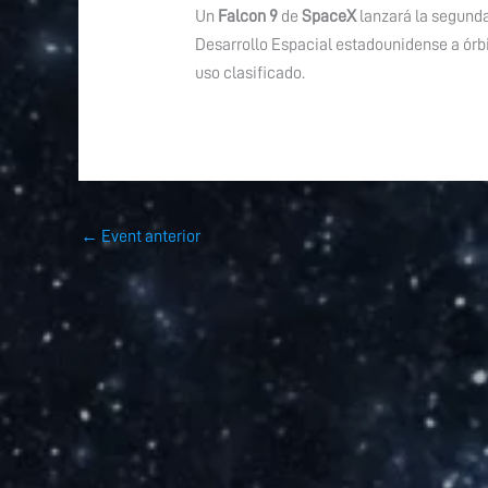
Un
Falcon 9
de
SpaceX
lanzará la segund
Desarrollo Espacial estadounidense a órbit
uso clasificado.
←
Event anterior