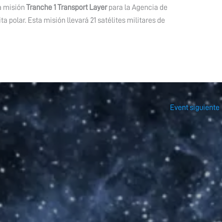
a misión
Tranche 1 Transport Layer
para la Agencia de
a polar. Esta misión llevará 21 satélites militares de
Event siguiente