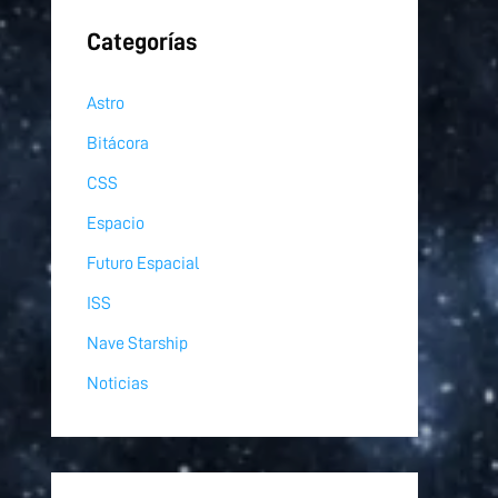
Categorías
Astro
Bitácora
CSS
Espacio
Futuro Espacial
ISS
Nave Starship
Noticias