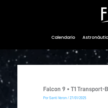
Ir
al
contenido
Calendario
Astronáuti
Falcon 9 • T1 Transport-
Por
Santi Veron
/
27/01/2025