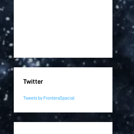
Twitter
Tweets by FronteraSpacial