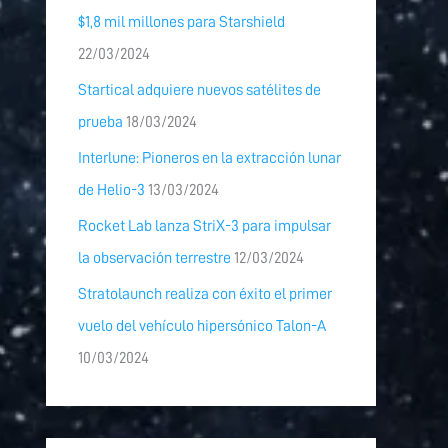
$1,8 mil millones para Starshield
22/03/2024
Startical adquiere nuevos satélites de
prueba
18/03/2024
Interlune: Pioneros en la extracción lunar
de Helio-3
13/03/2024
Rocket Lab lanza StriX-3 para impulsar
la observación terrestre
12/03/2024
Stratolaunch realiza con éxito el primer
vuelo del vehículo hipersónico Talon-A
10/03/2024