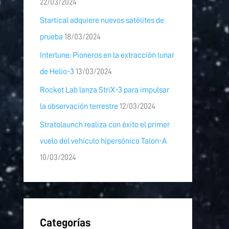
22/03/2024
Startical adquiere nuevos satélites de
prueba
18/03/2024
Interlune: Pioneros en la extracción lunar
de Helio-3
13/03/2024
Rocket Lab lanza StriX-3 para impulsar
la observación terrestre
12/03/2024
Stratolaunch realiza con éxito el primer
vuelo del vehículo hipersónico Talon-A
10/03/2024
Categorías