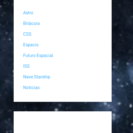
Astro
Bitácora
CSS
Espacio
Futuro Espacial
ISS
Nave Starship
Noticias