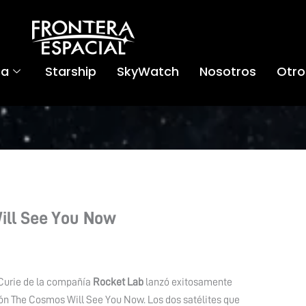
ca
Starship
SkyWatch
Nosotros
Otro
ill See You Now
 Curie de la compañía
Rocket Lab
lanzó exitosamente
sión The Cosmos Will See You Now. Los dos satélites que