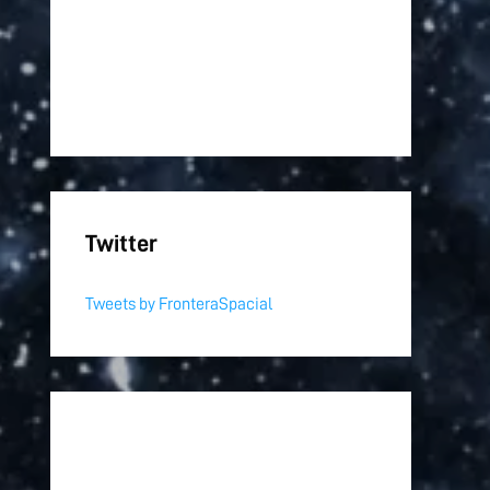
Twitter
Tweets by FronteraSpacial