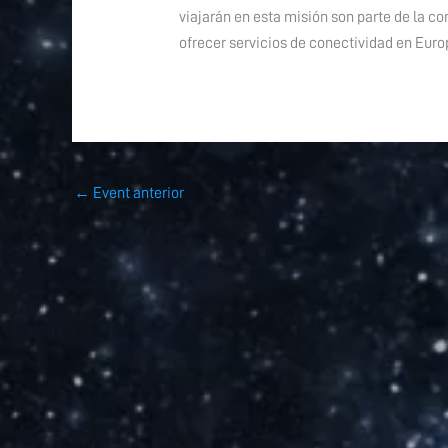
viajarán en esta misión son parte de la 
ofrecer servicios de conectividad en Euro
←
Event anterior