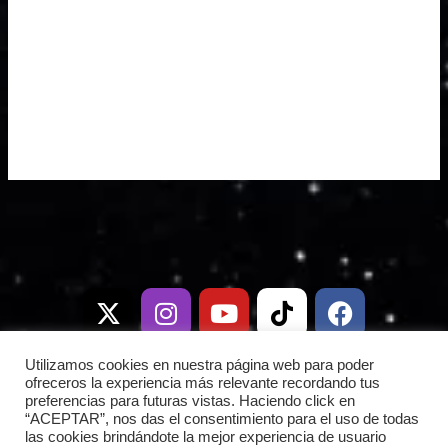
X
I
T
Y
W
T
D
F
-
n
e
o
h
i
i
a
t
s
l
u
a
k
s
c
w
t
e
t
t
t
c
e
i
a
g
u
s
o
o
b
Utilizamos cookies en nuestra página web para poder
t
g
r
b
a
k
r
o
ofreceros la experiencia más relevante recordando tus
preferencias para futuras vistas. Haciendo click en
t
r
a
e
p
d
o
“ACEPTAR”, nos das el consentimiento para el uso de todas
e
a
m
p
k
las cookies brindándote la mejor experiencia de usuario