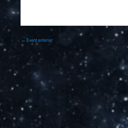
←
Event anterior