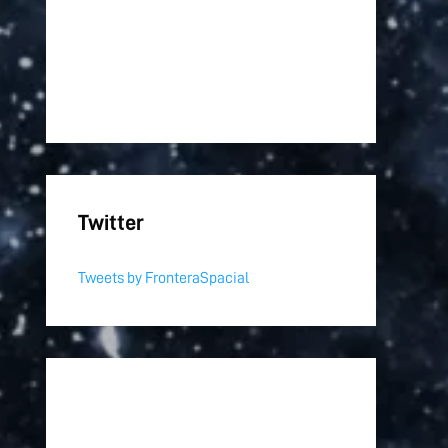
Twitter
Tweets by FronteraSpacial