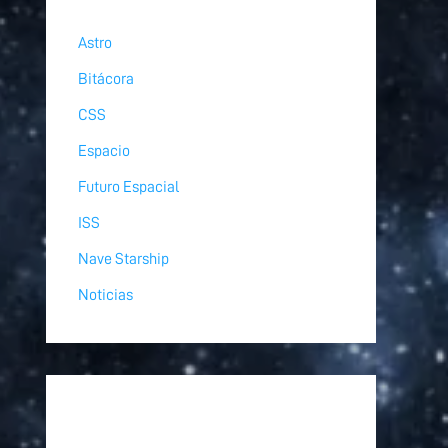
Astro
Bitácora
CSS
Espacio
Futuro Espacial
ISS
Nave Starship
Noticias