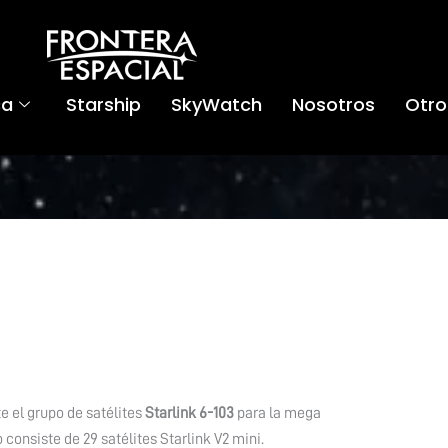
ca
Starship
SkyWatch
Nosotros
Otro
 el grupo de satélites
Starlink 6-103
para la mega
consiste de 29 satélites Starlink V2 mini.