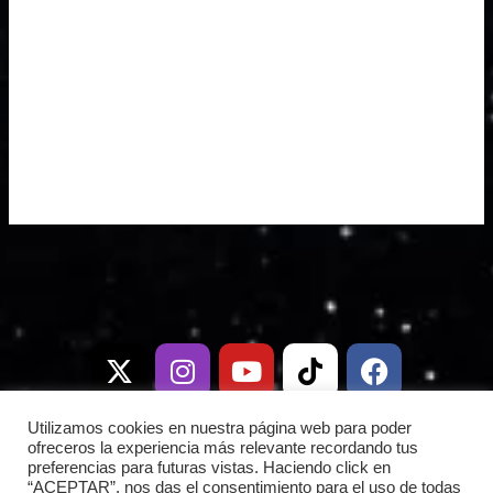
X
I
T
Y
W
T
D
F
-
n
e
o
h
i
i
a
t
s
l
u
a
k
s
c
w
t
e
t
t
t
c
e
i
a
g
u
s
o
o
b
Utilizamos cookies en nuestra página web para poder
t
g
r
b
a
k
r
o
ofreceros la experiencia más relevante recordando tus
preferencias para futuras vistas. Haciendo click en
t
r
a
e
p
d
o
“ACEPTAR”, nos das el consentimiento para el uso de todas