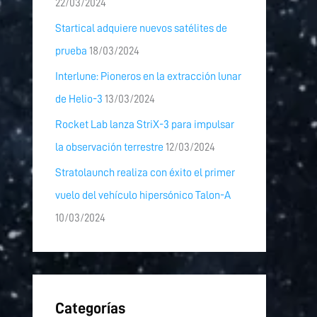
22/03/2024
Startical adquiere nuevos satélites de
prueba
18/03/2024
Interlune: Pioneros en la extracción lunar
de Helio-3
13/03/2024
Rocket Lab lanza StriX-3 para impulsar
la observación terrestre
12/03/2024
Stratolaunch realiza con éxito el primer
vuelo del vehículo hipersónico Talon-A
10/03/2024
Categorías