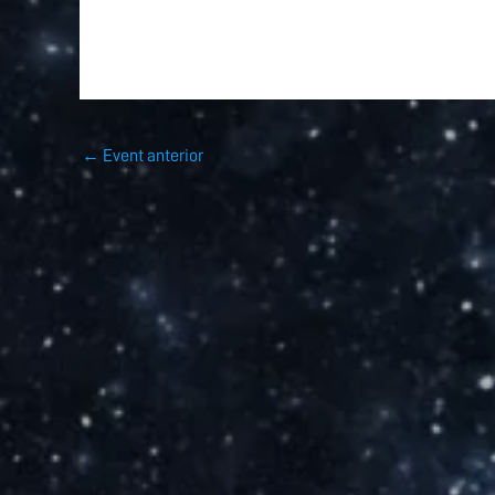
←
Event anterior