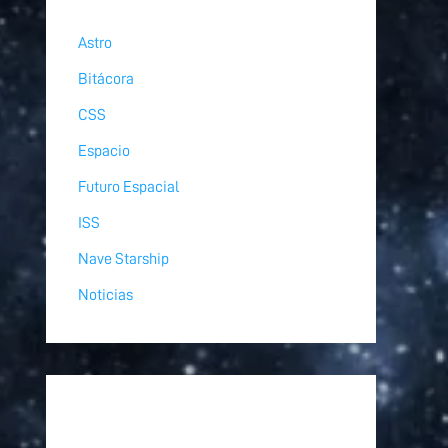
Astro
Bitácora
CSS
Espacio
Futuro Espacial
ISS
Nave Starship
Noticias