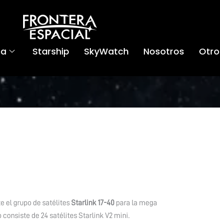
ca
Starship
SkyWatch
Nosotros
Otro
 el grupo de satélites
Starlink 17-40
para la mega
consiste de 24 satélites Starlink V2 mini.