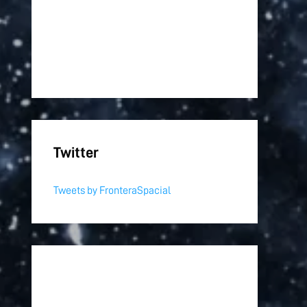
Twitter
Tweets by FronteraSpacial