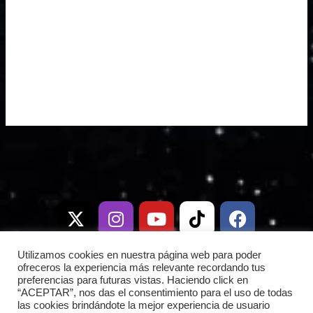
X
I
T
Y
W
T
D
F
-
n
e
o
h
i
i
a
t
s
l
u
a
k
s
c
w
t
e
t
t
t
c
e
i
a
g
u
s
o
o
b
Utilizamos cookies en nuestra página web para poder
t
g
r
b
a
k
r
o
ofreceros la experiencia más relevante recordando tus
preferencias para futuras vistas. Haciendo click en
t
r
a
e
p
d
o
“ACEPTAR”, nos das el consentimiento para el uso de todas
e
a
m
p
k
las cookies brindándote la mejor experiencia de usuario