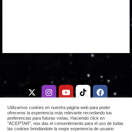
X
I
T
Y
W
T
D
F
-
n
e
o
h
i
i
a
t
s
l
u
a
k
s
c
w
t
e
t
t
t
c
e
i
a
g
u
s
o
o
b
Utilizamos cookies en nuestra página web para poder
t
g
r
b
a
k
r
o
ofreceros la experiencia más relevante recordando tus
preferencias para futuras vistas. Haciendo click en
t
r
a
e
p
d
o
“ACEPTAR”, nos das el consentimiento para el uso de todas
e
a
m
p
k
las cookies brindándote la mejor experiencia de usuario