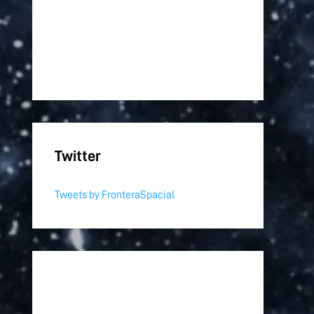
Twitter
Tweets by FronteraSpacial