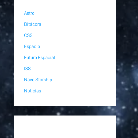
Astro
Bitácora
CSS
Espacio
Futuro Espacial
ISS
Nave Starship
Noticias