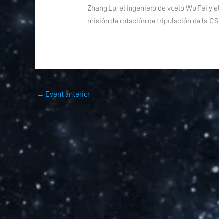
Zhang Lu, el ingeniero de vuelo Wu Fei y 
misión de rotación de tripulación de la CS
←
Event anterior