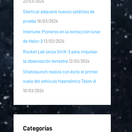
22/03/2024
Startical adquiere nuevos satélites de
prueba
18/03/2024
Interlune: Pioneros en la extracción lunar
de Helio-3
13/03/2024
Rocket Lab lanza StriX-3 para impulsar
la observación terrestre
12/03/2024
Stratolaunch realiza con éxito el primer
vuelo del vehículo hipersónico Talon-A
10/03/2024
Categorías