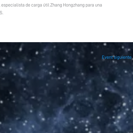
el especialista de carga útil Zhang Hongzhang para una
S.
Event siguiente