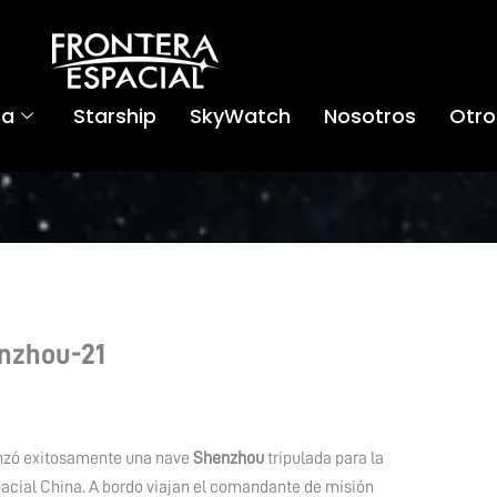
ca
Starship
SkyWatch
Nosotros
Otro
nzhou-21
nzó exitosamente una nave
Shenzhou
tripulada para la
acial China. A bordo viajan el comandante de misión