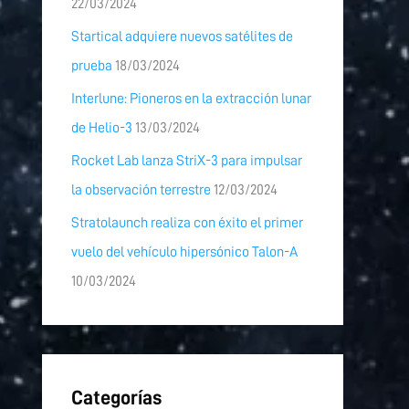
22/03/2024
Startical adquiere nuevos satélites de
prueba
18/03/2024
Interlune: Pioneros en la extracción lunar
de Helio-3
13/03/2024
Rocket Lab lanza StriX-3 para impulsar
la observación terrestre
12/03/2024
Stratolaunch realiza con éxito el primer
vuelo del vehículo hipersónico Talon-A
10/03/2024
Categorías