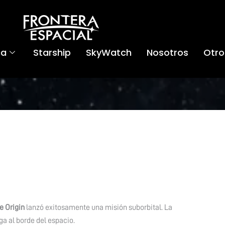
ca
Starship
SkyWatch
Nosotros
Otro
e Origin
lanzó exitosamente una misión suborbital. La
ga al borde del espacio.