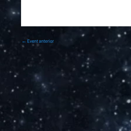
←
Event anterior