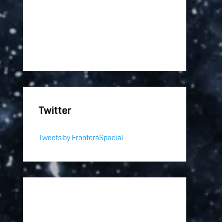
Twitter
Tweets by FronteraSpacial