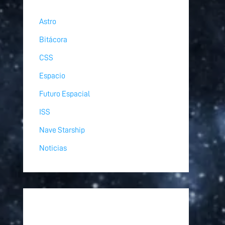
Astro
Bitácora
CSS
Espacio
Futuro Espacial
ISS
Nave Starship
Noticias