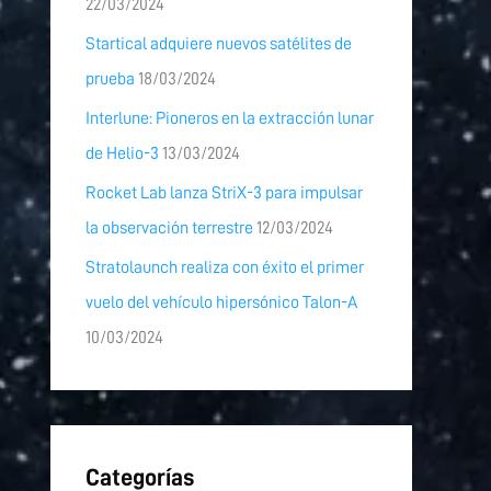
22/03/2024
Startical adquiere nuevos satélites de
prueba
18/03/2024
Interlune: Pioneros en la extracción lunar
de Helio-3
13/03/2024
Rocket Lab lanza StriX-3 para impulsar
la observación terrestre
12/03/2024
Stratolaunch realiza con éxito el primer
vuelo del vehículo hipersónico Talon-A
10/03/2024
Categorías