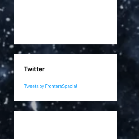
Twitter
Tweets by FronteraSpacial