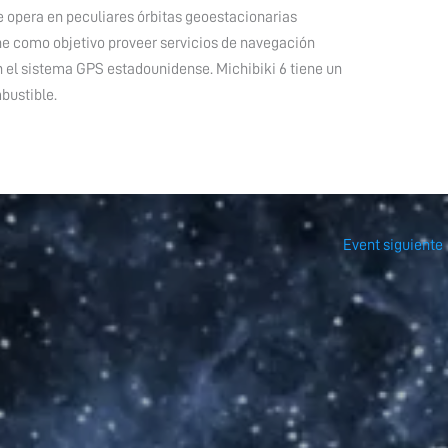
e opera en peculiares órbitas geoestacionarias
ne como objetivo proveer servicios de navegación
n el sistema GPS estadounidense. Michibiki 6 tiene un
bustible.
Event siguiente