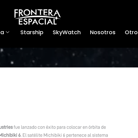
ca
Starship
SkyWatch
Nosotros
Otro
ustries
fue lanzado con éxito para colocar en órbita de
Michibiki 6
. El satélite Michibiki 6 pertenece al sistema