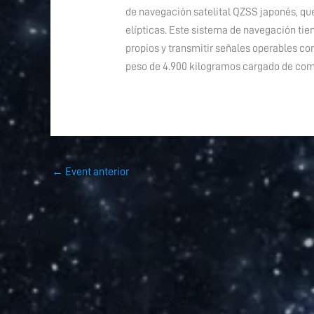
de navegación satelital QZSS japonés, qu
elípticas. Este sistema de navegación tie
propios y transmitir señales operables co
peso de 4.900 kilogramos cargado de com
←
Event anterior