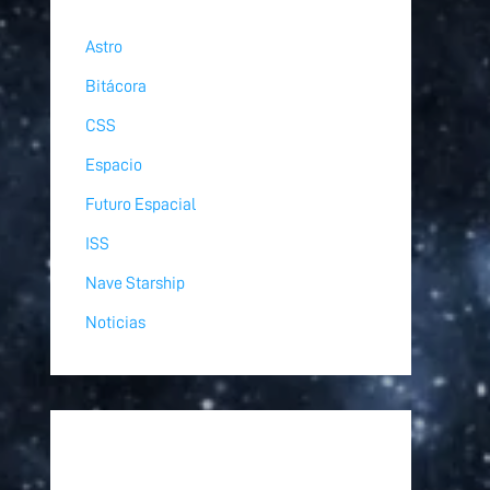
Astro
Bitácora
CSS
Espacio
Futuro Espacial
ISS
Nave Starship
Noticias