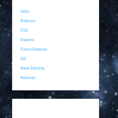
Astro
Bitácora
CSS
Espacio
Futuro Espacial
ISS
Nave Starship
Noticias