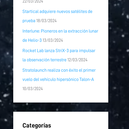
22/03/2024
Startical adquiere nuevos satélites de
prueba
18/03/2024
Interlune: Pioneros en la extracción lunar
de Helio-3
13/03/2024
Rocket Lab lanza StriX-3 para impulsar
la observación terrestre
12/03/2024
Stratolaunch realiza con éxito el primer
vuelo del vehículo hipersónico Talon-A
10/03/2024
Categorías