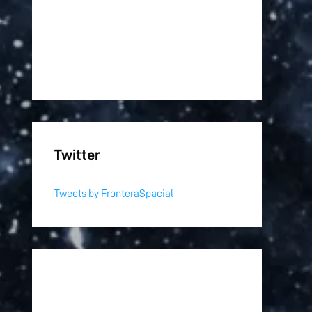
Twitter
Tweets by FronteraSpacial