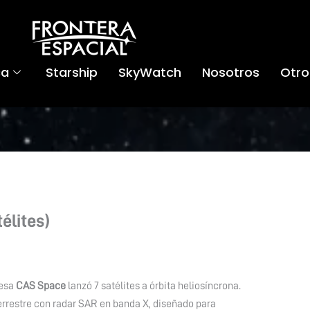
ca
Starship
SkyWatch
Nosotros
Otro
télites)
resa
CAS Space
lanzó 7 satélites a órbita heliosíncrona.
errestre con radar SAR en banda X, diseñado para