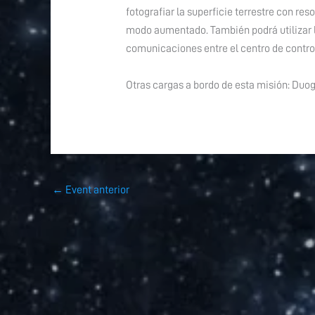
fotografiar la superficie terrestre con r
modo aumentado. También podrá utilizar l
comunicaciones entre el centro de control 
Otras cargas a bordo de esta misión: Duog
←
Event anterior