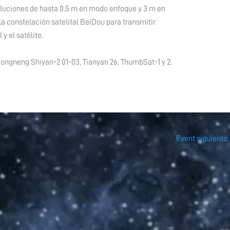
esoluciones de hasta 0.5 m en modo enfoque y 3 m en
a constelación satelital BeiDou para transmitir
y el satélite.
ongneng Shiyan-2 01-03, Tianyan 26, ThumbSat-1 y 2.
Event siguiente