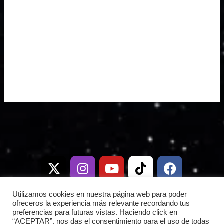
X
I
T
Y
W
T
D
F
-
n
e
o
h
i
i
a
t
s
l
u
a
k
s
c
w
t
e
t
t
t
c
e
i
a
g
u
s
o
o
b
Utilizamos cookies en nuestra página web para poder
t
g
r
b
a
k
r
o
ofreceros la experiencia más relevante recordando tus
preferencias para futuras vistas. Haciendo click en
t
r
a
e
p
d
o
“ACEPTAR”, nos das el consentimiento para el uso de todas