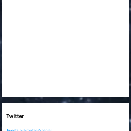
Twitter
Tweets by FronteraSpacial