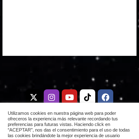
X
I
T
Y
W
T
D
F
-
n
e
o
h
i
i
a
t
s
l
u
a
k
s
c
w
t
e
t
t
t
c
e
i
a
g
u
s
o
o
b
Utilizamos cookies en nuestra página web para poder
t
g
r
b
a
k
r
o
ofreceros la experiencia más relevante recordando tus
preferencias para futuras vistas. Haciendo click en
t
r
a
e
p
d
o
“ACEPTAR”, nos das el consentimiento para el uso de todas
e
a
m
p
k
las cookies brindándote la mejor experiencia de usuario