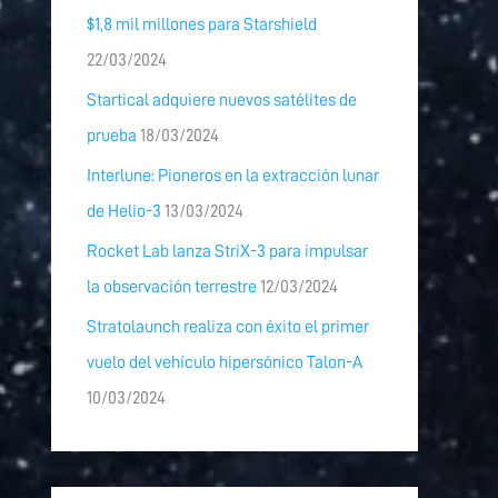
$1,8 mil millones para Starshield
22/03/2024
Startical adquiere nuevos satélites de
prueba
18/03/2024
Interlune: Pioneros en la extracción lunar
de Helio-3
13/03/2024
Rocket Lab lanza StriX-3 para impulsar
la observación terrestre
12/03/2024
Stratolaunch realiza con éxito el primer
vuelo del vehículo hipersónico Talon-A
10/03/2024