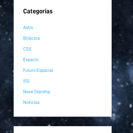
Categorías
Astro
Bitácora
CSS
Espacio
Futuro Espacial
ISS
Nave Starship
Noticias