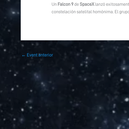
Un
Falcon 9
de
SpaceX
lanzó exitosament
constelación satelital homónima. El grupo 
←
Event anterior