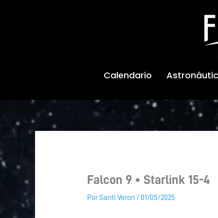
Ir
al
contenido
Calendario
Astronáuti
Falcon 9 • Starlink 15-4
Por
Santi Veron
/
01/05/2025