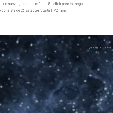
e un nuevo grupo de satélites
Starlink
para la mega
consiste de 26 satélites Starlink V2 mini.
Event siguiente