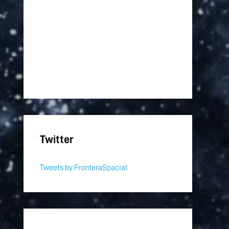
Twitter
Tweets by FronteraSpacial