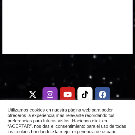
X
I
T
Y
W
T
D
F
-
n
e
o
h
i
i
a
t
s
l
u
a
k
s
c
w
t
e
t
t
t
c
e
i
a
g
u
s
o
o
b
Utilizamos cookies en nuestra página web para poder
t
g
r
b
a
k
r
o
ofreceros la experiencia más relevante recordando tus
preferencias para futuras vistas. Haciendo click en
t
r
a
e
p
d
o
“ACEPTAR”, nos das el consentimiento para el uso de todas
e
a
m
p
k
las cookies brindándote la mejor experiencia de usuario