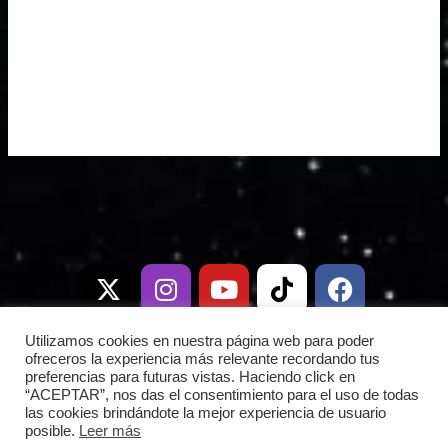
X
I
T
Y
W
T
D
F
-
n
e
o
h
i
i
a
t
s
l
u
a
k
s
c
w
t
e
t
t
t
c
e
i
a
g
u
s
o
o
b
Utilizamos cookies en nuestra página web para poder
t
g
r
b
a
k
r
o
ofreceros la experiencia más relevante recordando tus
preferencias para futuras vistas. Haciendo click en
t
r
a
e
p
d
o
“ACEPTAR”, nos das el consentimiento para el uso de todas
e
a
m
p
k
las cookies brindándote la mejor experiencia de usuario
posible.
Leer más
r
m