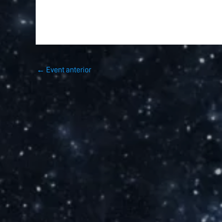
←
Event anterior