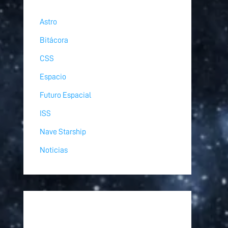
Astro
Bitácora
CSS
Espacio
Futuro Espacial
ISS
Nave Starship
Noticias