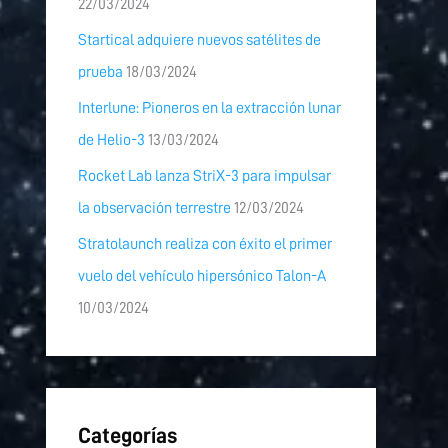
22/03/2024
Startical adquiere nuevos satélites de
prueba
18/03/2024
Interlune: Pioneros en la extracción lunar
de Helio-3
13/03/2024
Rocket Lab lanza StriX-3 para impulsar
la observación terrestre
12/03/2024
Stratolaunch realiza con éxito el primer
vuelo del vehículo hipersónico Talon-A
10/03/2024
Categorías