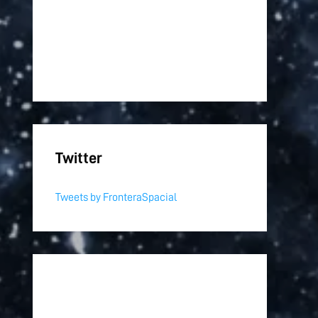
Twitter
Tweets by FronteraSpacial