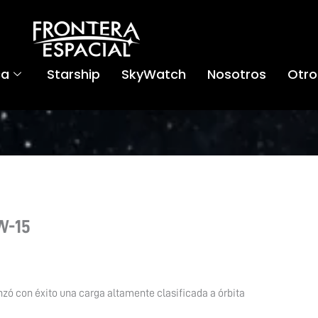
ca
Starship
SkyWatch
Nosotros
Otro
W-15
nzó con éxito una carga altamente clasificada a órbita