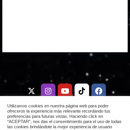
X
I
T
Y
W
T
D
F
-
n
e
o
h
i
i
a
t
s
l
u
a
k
s
c
w
t
e
t
t
t
c
e
i
a
g
u
s
o
o
b
Utilizamos cookies en nuestra página web para poder
t
g
r
b
a
k
r
o
ofreceros la experiencia más relevante recordando tus
preferencias para futuras vistas. Haciendo click en
t
r
a
e
p
d
o
“ACEPTAR”, nos das el consentimiento para el uso de todas
e
a
m
p
k
las cookies brindándote la mejor experiencia de usuario