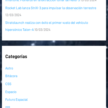
Interlune: Pioneros en la extracción lunar de Helio-3
13/03/2024
Rocket Lab lanza StriX-3 para impulsar la observación terrestre
12/03/2024
Stratolaunch realiza con éxito el primer vuelo del vehículo
hipersónico Talon-A
10/03/2024
Categorías
Astro
Bitácora
CSS
Espacio
Futuro Espacial
ISS