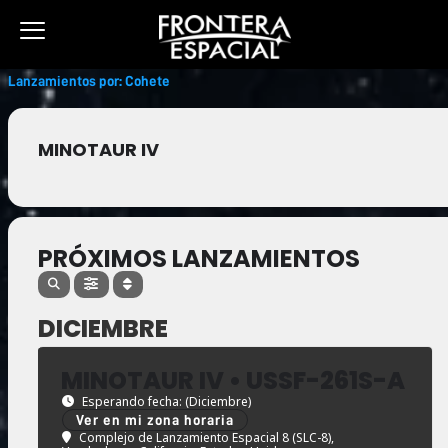
Ir
al
contenido
Lanzamientos por: Cohete
MINOTAUR IV
PRÓXIMOS LANZAMIENTOS
DICIEMBRE
MINOTAUR IV • USSF-261S-A
Esperando fecha: (Diciembre)
Ver en mi zona horaria
Complejo de Lanzamiento Espacial 8 (SLC-8),