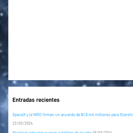
o
r
:
Entradas recientes
SpaceX y la NRO firman un acuerdo de $1,8 mil millones para Starshi
22/03/2024
Startical adquiere nuevos satélites de prueba
18/03/2024