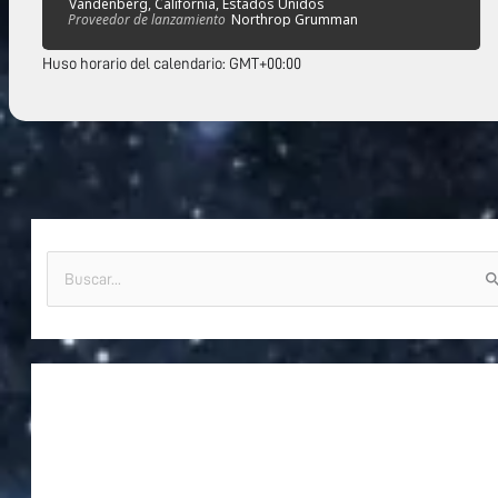
Vandenberg, California, Estados Unidos
Proveedor de lanzamiento
Northrop Grumman
Huso horario del calendario: GMT+00:00
B
u
s
c
a
r
p