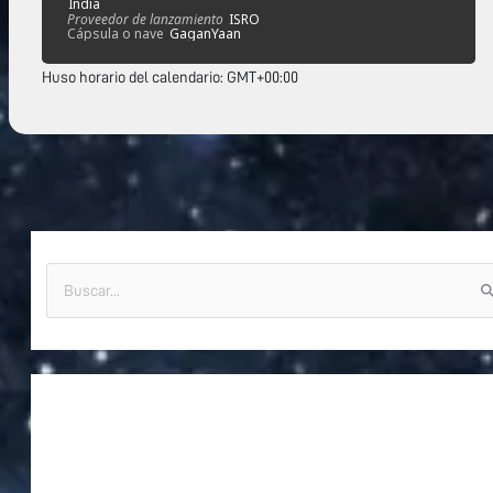
India
Proveedor de lanzamiento
ISRO
Cápsula o nave
GaganYaan
Huso horario del calendario: GMT+00:00
B
u
s
c
a
r
p