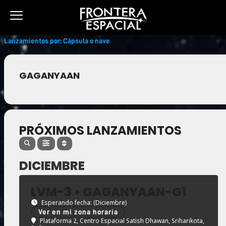
Ir
al
contenido
Lanzamientos por: Cápsula o nave
GAGANYAAN
PRÓXIMOS LANZAMIENTOS
DICIEMBRE
LVM-3 • GAGANYAAN-G1
Esperando fecha: (Diciembre)
Ver en mi zona horaria
Plataforma 2, Centro Espacial Satish Dhawan, Sriharikota,